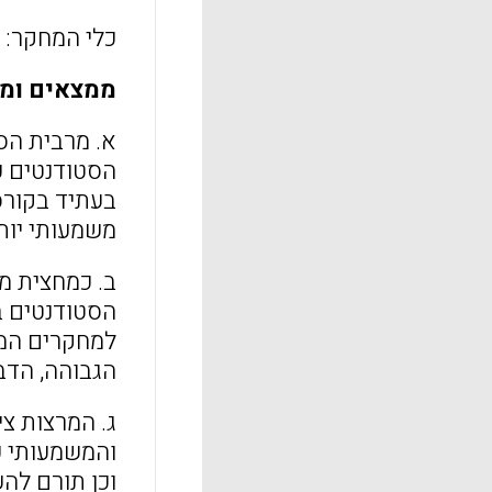
כלי המחקר: ש
ממצאים ומ
א. מרבית הסט
הסטודנטים על
בעתיד בקורס
משמעותי יות
ב. כמחצית מה
הסטודנטים ב
למחקרים המר
הגבוהה, הדב
ג. המרצות צי
והמשמעותי ע
וכן תורם להע