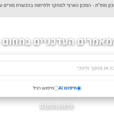
ון מופ"ת - המכון הארצי למחקר ולפיתוח בהכשרת מורים וב
מאמרים העדכניים בתחום ה
חיפוש AI
חיפוש רגיל
חיפוש מתקדם