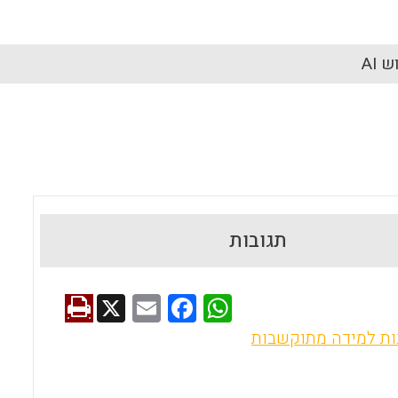
 AI
תגובות
X
E
F
W
m
a
h
ות למידה מתוקשבות
ai
ce
at
l
b
s