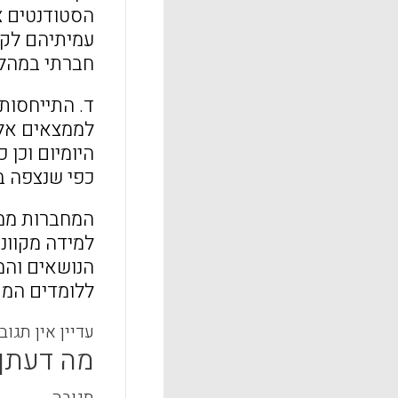
הסטודנטים צי
עמיתיהם לקור
חברתי במהלך
ד. התייחסות
לממצאים אלו
היומיום וכן
כפי שנצפה ב
המחברות ממל
למידה מקוונת
הנושאים והמ
ללומדים המת
עדיין אין תגוב
מה דעתך