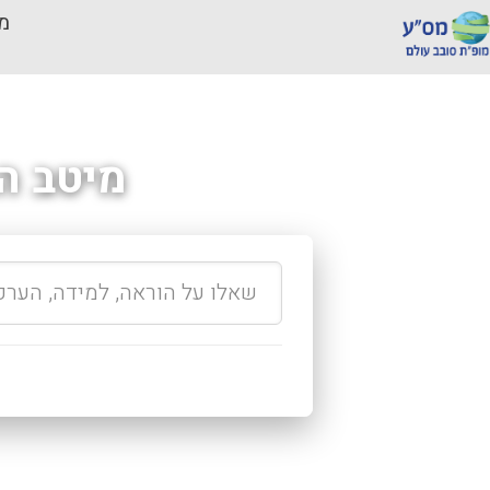
מכ
מיטב ה