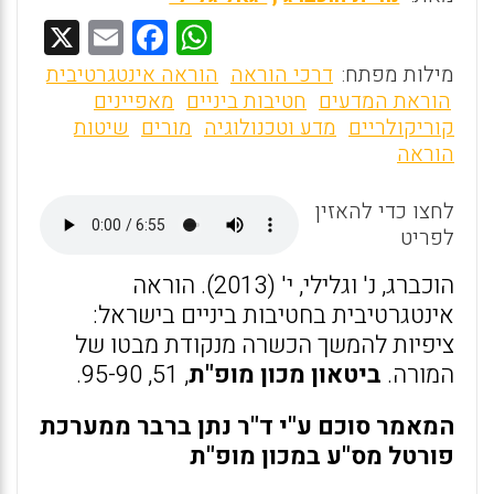
X
E
F
W
m
a
h
מילות מפתח:
דרכי הוראה
הוראה אינטגרטיבית
ai
ce
at
הוראת המדעים
חטיבות ביניים
מאפיינים
קוריקולריים
מדע וטכנולוגיה
מורים
שיטות
l
b
s
הוראה
o
A
o
p
לחצו כדי להאזין
לפריט
p
k
הוכברג, נ' וגלילי, י' (2013). הוראה
אינטגרטיבית בחטיבות ביניים בישראל:
ציפיות להמשך הכשרה מנקודת מבטו של
המורה.
ביטאון
מכון מופ"ת
, 51, 95-90.
המאמר סוכם ע"י ד"ר נתן ברבר ממערכת
פורטל מס"ע במכון מופ"ת