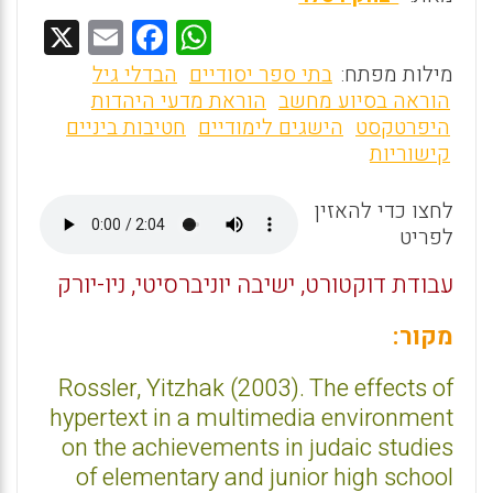
X
E
F
W
m
a
h
מילות מפתח:
בתי ספר יסודיים
הבדלי גיל
ai
ce
at
הוראה בסיוע מחשב
הוראת מדעי היהדות
היפרטקסט
הישגים לימודיים
חטיבות ביניים
l
b
s
קישוריות
o
A
o
p
לחצו כדי להאזין
לפריט
p
k
עבודת דוקטורט, ישיבה יוניברסיטי, ניו-יורק
מקור:
Rossler, Yitzhak (2003). The effects of
hypertext in a multimedia environment
on the achievements in judaic studies
of elementary and junior high school