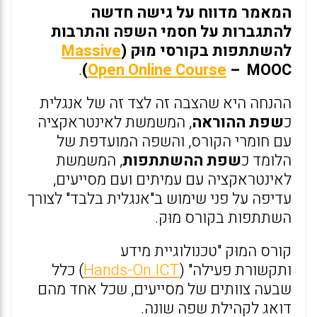
המאמר מדווח על גישה חדשה
להתגברות על חסמי השפה והתרבות
להשתתפות בקורסי מוּק (
Massive
.
Open Online Course
– MOOC)
ההנחה היא שהצבה זה לצד זה של אנגלית
כ
שפת ההוראה
, המשמשת לאינטראקציה
עם חומרי הקורס, והשפה המועדפת של
הלומד כ
שפת ההשתתפות
, המשמשת
לאינטראקציה עם עמיתים ועם מסייעים,
עדיפה על פני שימוש ב"אנגלית בלבד" לצורך
השתתפות בקורס מוּק.
קורס המוּק "טכנולוגיית מידע
ותקשורת פעילה" (
Hands-On ICT
) כלל
שבעה צוותים של מסייעים, שכל אחד מהם
דואג לקהילת שפה שונה.