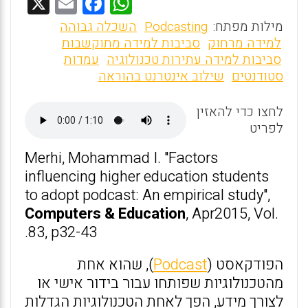
X
E
F
W
m
a
h
מילות מפתח:
Podcasting
השכלה גבוהה
ai
ce
at
למידה מרחוק
סביבות למידה מתוקשבות
סביבות למידה עתירות טכנולוגיה
עמדות
l
b
s
סטודנטים
שילוב אינטרנט בהוראה
o
A
o
p
לחצו כדי להאזין
לפריט
p
k
Merhi, Mohammad I. "Factors
influencing higher education students
to adopt podcast: An empirical study",
Computers & Education
, Apr2015, Vol.
83, p32-43.
הפודקאסט (
Podcast
), שהוא אחת
מהטכנולוגיות שפותחו עבור בידור אישי או
לצורך מידע, הפך לאחת הטכנולוגיות הגדלות