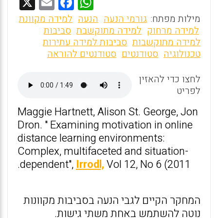
X
E
F
W
m
a
h
מילות מפתח:
גורמי הנעה
הנעה
למידה מקוונת
ai
ce
at
למידה מרחוק
למידה מתוקשבת
סביבות
למידה מתוקשבות
סביבות למידה עתירות
l
b
s
טכנולוגיה
סטודנטים
סטודנטים להוראה
o
A
o
p
לחצו כדי להאזין
לפריט
p
k
Maggie Hartnett, Alison St. George, Jon
Dron. " Examining motivation in online
distance learning environments:
Complex, multifaceted and situation-
dependent",
Irrodl,
Vol 12, No 6 (2011.
המחקר הקיים לגבי הנעה בסביבות מקוונות
נוטה להשתמש באחת משתי גישות.