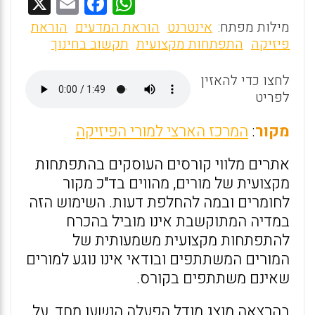
X
E
F
W
m
a
h
מילות מפתח:
אינטרנט
הוראת המדעים
הוראת
ai
ce
at
פיזיקה
התפתחות מקצועית
תקשוב בחינוך
l
b
s
לחצו כדי להאזין
o
A
לפריט
o
p
מקור
:
המרכז הארצי למורי הפיזיקה
k
p
אתרים מלווי קורסים העוסקים בהתפתחות
מקצועית של מורים, מהווים בד"כ מקור
לחומרים ובמה להחלפת דעות. השימוש הזה
במדיה המתוקשבת אינו מוביל בהכרח
להתפתחות מקצועית משמעותית של
המורים המשתתפים ובודאי אינו נוגע למורים
שאינם משתתפים בקורס.
בהרצאה מוצג מודל הפעלה הנשען מחד, על