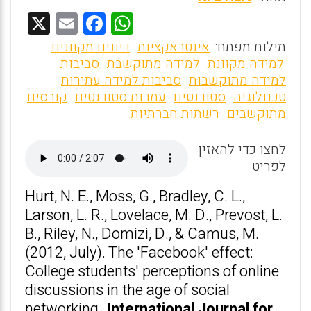
X
E
F
W
m
a
h
מילות מפתח:
אינטראקציות
דיונים מקוונים
ai
ce
at
למידה מקוונת
למידה מתוקשבת
סביבות
למידה מתוקשבות
סביבות למידה עתירות
l
b
s
טכנולוגיה
סטודנטים
עמדות סטודנטים
קורסים
o
A
מתוקשבים
רשתות חברתיות
o
p
לחצו כדי להאזין
p
k
לפריט
Hurt, N. E., Moss, G., Bradley, C. L.,
Larson, L. R., Lovelace, M. D., Prevost, L.
B., Riley, N., Domizi, D., & Camus, M.
(2012, July). The 'Facebook' effect:
College students' perceptions of online
discussions in the age of social
networking
. International Journal for