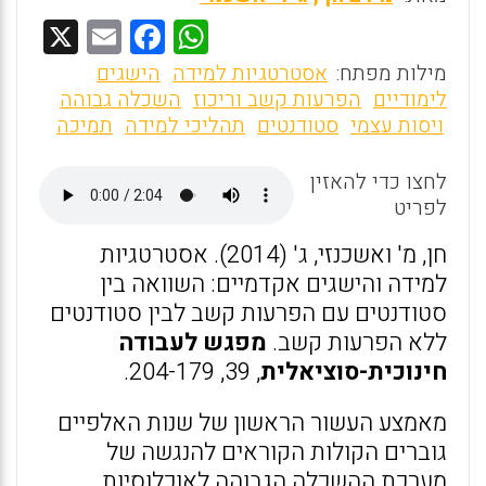
X
E
F
W
m
a
h
מילות מפתח:
אסטרטגיות למידה
הישגים
ai
ce
at
לימודיים
הפרעות קשב וריכוז
השכלה גבוהה
ויסות עצמי
סטודנטים
תהליכי למידה
תמיכה
l
b
s
o
A
לחצו כדי להאזין
o
p
לפריט
k
p
חן, מ' ואשכנזי, ג' (2014). אסטרטגיות
למידה והישגים אקדמיים: השוואה בין
סטודנטים עם הפרעות קשב לבין סטודנטים
ללא הפרעות קשב.
מפגש לעבודה
חינוכית-סוציאלית
, 39, 204-179.
מאמצע העשור הראשון של שנות האלפיים
גוברים הקולות הקוראים להנגשה של
מערכת ההשכלה הגבוהה לאוכלוסיות