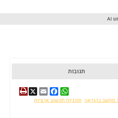
 AI
תגובות
X
E
F
W
m
a
h
 מחשב בהוראה
תוכניות תקשוב ארציות
ai
ce
at
l
b
s