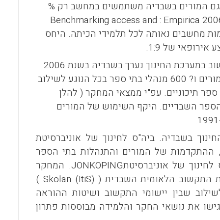
 , גם המורים בשבדיה משתמשים במחשב רק %
Benchmarking access and
:
Empirica 20
ות מחשבים נאותה לכל תלמידי הכיתה. היחס
מחקר ההערכה המקיף והשיטתי ביותר שנערך באירופה על תוכניות תקשוב במערכת החינוך נערך בשבדיה בשנת 2006
). המחקר בדק את העמדות והפעולות של 1200 מורים ו? 600 מנהלי בתי ספר בכל הנוגע לשילוב
ספר תיכוניים. עפ"י ממצאי המחקר ( להלן
הספר השבדיים. היקף השימוש של המורים
נוך בשבדיה. ביה"ס לחינוך של אוניברסיטת
 התכנית, ההתקדמות של המורים והתנהלות בתי הספר
לחינוך של אוניברסיטת
JONKOPING
. המחקר
)
Skolan (ItiS)
ילוב שבין יישומי התקשוב ושיטות ההוראה
גישו את נושאי החקר והלמידה מבוססות פתרון