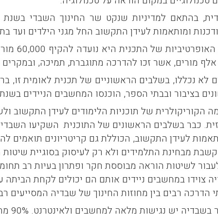
 טכנולוגיים במקום הוראה על טכנולוגיה.
דכנות ומותאמות לעידן התקשוב החל מגני הילדים ועד בתי
ם לא נכללו, בשלבים הראשוניים של תכנית לאומית זו, בר
יבור ובבתי הספר, הוכנסו המחשבים הניידים בשנת 2004 לתכנית החדשה לתקשוב החינוך
ה הקוריקולרית של תוכניות הלימודים לעידן התקשוב ול
ת. כבר בשלבים הראשונים של התוכנית השקיעו השבדים 
אמות לעידן התקשוב, הכוללת גם קריטריונים תואמים להע
שבת מבחינת התלמידים ולא רק לעיסוק בסוגיית שיטות ה
עבור לשיטות הוראה מבוססת חקר ופתרון בעיות רב תחומי
ה צוידו במחשבים ניידים אותם הם יכולים לקחת הביתה ע
י הדרכה רבים בין מחוזות החינוך של שבדיה המסייעים רב
לכל בת