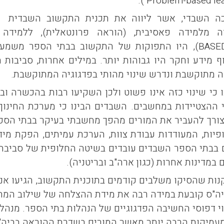
).
Problem-based le
ה השבדי, אשר ליווה את תכנית התקשוב השבדית
S
ה מלמידה פאסיבית, (הוראה פרונטאלית), ללמידה
BASE
), היו התפוקות של התקשוב בבתי הספר משמעותי
ף מידע וחקר היו גבוהות יותר. במילים אחרות, סביבות
 מתוקשבת ונדרש שינוי מהותי בפדגוגיה המתוקשבת.
 כי שינוי כזה אינו פשוט ולכן השקיעו רבות בהכשרה ו
 ההצטיידות במחשבים. השבדים הבינו כי מערכת החינוך 
 צורך להעביר את המורים מהפך מחשבתי בעיקר בבתי הספ
יות, המעודדות עבודת צוות, הערכת עמיתים, הפקת מידע
רים בבתי הספר השבדים עובדים בשיטה החלופית של סביבה
 במדינות אחרות (כגון ארה"ב ובריטניה).
נות שהסיקו משלבים קודמים בתוכנית התקשוב, הגיעו אנ
יה"ס קובעת במידה רבה את מידת ההצלחה של שילוב המח
י דפוסי החשיבה הפדגוגיים של הנהלות בתי הספר. מנהלי
עמיקות הרבה יותר מאשר המורים בשדרת ההוראה בביה"