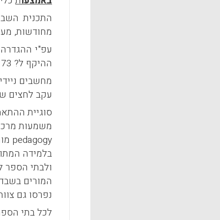
באמצעו
ת
כלים
מחודשות, מעו
ההיקף ל? 73 אלף מורים, אשר זכו להדרכה מתוגברת, תמיכה, ובמקרים רבים גם במחשבים נישאים.
מחשבים ניידי
עקב לחצים שונים בצ
סוגיית ההתאמ
משמעות מרכזי
pedagogy
מות
בלמידה המתוק
ולבתי הספר ל
המורים בשבדי
נפרסו גם צוות