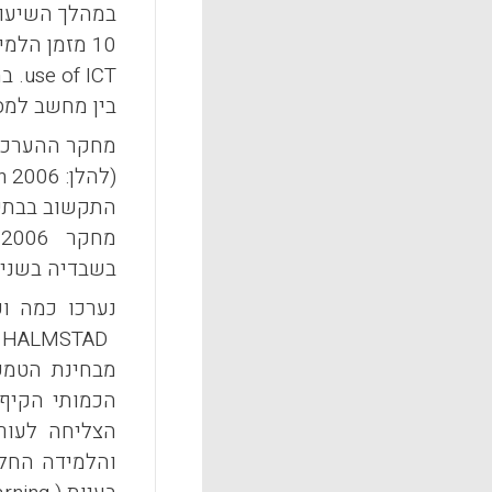
במהלך השיעור
10 מזמן הלמידה וההוראה. פער זה מוצג במחקר של האיחוד האירופי
use of ICT
. ב
בין מחשב למספר תלמידים בשבד
(להלן:
an 2006
התקשוב בבתי ה
מחקר
 2006
בשבדיה בשנים 200-2006 גדל באופן משמעותי בהשוואה לשנים 98
נערכו כמה ו
HALMSTAD
מבחינת הטמעת
הכמותי הקיף 1500 בתי ספר. ממצאי המחקר האיכותני גילו כי תכנית התקשוב הלאומית הש
הצליחה לעור
והלמידה החלו