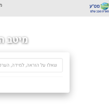
מכ
מיטב ה