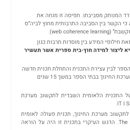
o
A
o
p
דד המנותק מסביבתו. תפיסה זו מנחה את
p
k
כי הקשר בין הסביבה התרבותית מחוץ לביה"ס
קשבת" (
web coherence learning
).
 חילופי המידע בין מוסדות תרבות כגון
א ליצור למידה חוץ-בית ספרית אשר תעשיר
 הספר לבין עצירת התכנית והתחלת תכנית חדשה
לחלוטין, הרי שבמדינות סקנדינביה שמרו על תנופה רציפה של תקשוב מערכת החינוך בבתי הספר במשך 15 שנים
 התכנית הלאומית השבדית לתקשוב מערכת
.
IT I 
פה לתקשוב מערכת החינוך, תכנית פעולה לאומית
The 
. הדגש העיקרי בתכנית זו היה על הוראה