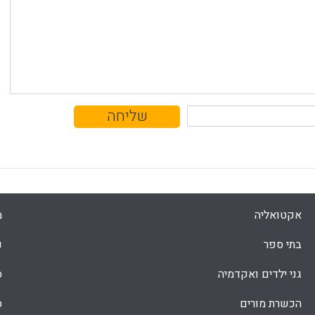
אקטואליה
מ
בתי ספר
נ
גני ילדים ואקדמיה
ס
הכשרת מורים
ס