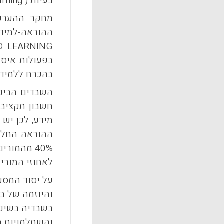
בעיות (
arning
מחקר ההערכ
ההוראה-למיד
D LEARNING
בפעולות איסו
בהכרח ללמידה
השבדים הבינו
חשבון תקציבי
מידע, לכן יש
ההוראה החלופ
40% מהמו
לאחוזי המורים
על יסוד המסק
והיוזמה של ב
בשבדיה בשינו
והשתלמויות מ