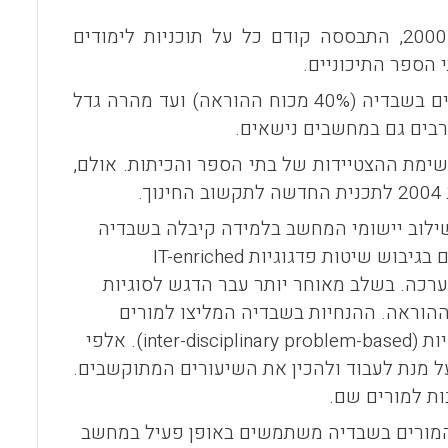
התכנית השבדית, בהתאם למדיניות שנקט שר החינוך השבדי בשנת 2000, התבססה קודם כל על תוכניות לימודים
 הספר התיכוניים.
עפ"י ההגדרה האופרטיביות של התכנית היא נועדה להקיף 60,000 מורים בשבדיה (40% מכוח ההוראה) ועד מהרה גדל
שימת ההצטיידות של בתי הספר והכיתות. אולם,
.
שילוב יישומי המחשב בלמידה קיבלה בשבדיה
בגיבוש שיטות פדגוגיות
IT-enriched
רכה. בשלב מאוחר יותר עבר הדגש לסוגיות
הוראה. ההנחיות בשבדיה המליצו למורים
ות (
inter-disciplinary problem-based
). אלפי
ל מנת לעבוד ולהכין את השיעורים המתוקשבים.
ות למורים שם.
י הספר בשבדיה יש נגישות מלאה למחשבים ולאינטרנט. 90% מהמורים בשבדיה משתמשים באופן פעיל במחשב