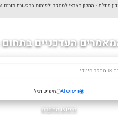
ון מופ"ת - המכון הארצי למחקר ולפיתוח בהכשרת מורים וב
מאמרים העדכניים בתחום ה
חיפוש AI
חיפוש רגיל
חיפוש מתקדם