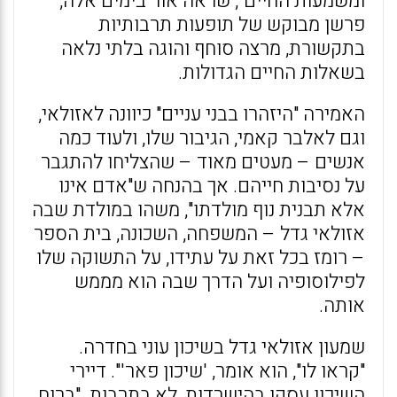
ומשמעות החיים", שראה אור בימים אלה,
פרשן מבוקש של תופעות תרבותיות
בתקשורת, מרצה סוחף והוגה בלתי נלאה
בשאלות החיים הגדולות.
האמירה "היזהרו בבני עניים" כיוונה לאזולאי,
וגם לאלבר קאמי, הגיבור שלו, ולעוד כמה
אנשים – מעטים מאוד – שהצליחו להתגבר
על נסיבות חייהם. אך בהנחה ש"אדם אינו
אלא תבנית נוף מולדתו", משהו במולדת שבה
אזולאי גדל – המשפחה, השכונה, בית הספר
– רומז בכל זאת על עתידו, על התשוקה שלו
לפילוסופיה ועל הדרך שבה הוא מממש
אותה.
שמעון אזולאי גדל בשיכון עוני בחדרה.
"קראו לו", הוא אומר, 'שיכון פאר'". דיירי
השיכון עסקו בהישרדות, לא בתרבות. "ברוח