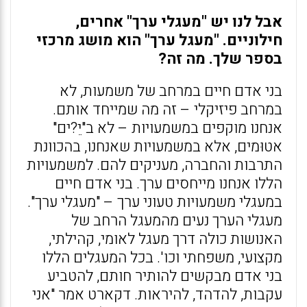
אבל לנו יש "מעגלי ערך" אחרים,
חילוניים. "מעגל ערך" הוא מושג מרכזי
בספר שלך. מה זה?
בני אדם חיים במרחב של משמעות, לא
במרחב פיזיקלי – זה מה שמייחד אותם.
אנחנו מוקפים במשמעויות – לא ב"יֵ?ים"
אטוּמים, אלא במשמעויות שאנחנו, בהכוונת
התרבות והחברה, מעניקים להם. למשמעויות
הללו אנחנו מייחסים ערך. בני אדם חיים
במעגלי משמעויות טעוני ערך – "מעגלי ערך".
מעגלי הערך נעים מהמעגל הרחב של
האנושות כולה דרך מעגל לאומי, קהילתי,
מקצועי, משפחתי וכו'. בכל המעגלים הללו
בני אדם מבקשים להותיר חותם, להטביע
עקבות, להדהד, להיראות. דקארט אמר "אני