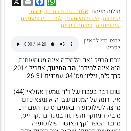
X
E
F
W
m
a
h
מילות מפתח:
אלטרנטיבות בחינוך
גורמי
ai
ce
at
השראה
יצירת משמעות
למידה משמעותית
פילוסופיה
צמיחה אישית
l
b
s
o
A
לחצו כדי להאזין
o
p
לפריט
k
p
יורם הרפז. "אם הלמידה אינה משמעותית,
היא אינה למידה",
הד החינוך
, אפריל 2014,
כרך פ"ח, גיליון מס' 04, עמודים 26-31
שום דבר בעברו של ד"ר שמעון אזולאי (44)
אינו רומז על המקום שבו הוא נמצא כיום:
מרצה לפילוסופיה באוניברסיטה העברית,
מוביל המחקר והפיתוח במכון ברנקו וייס,
מחבר הספר "קץ האושר: פילוסופיה