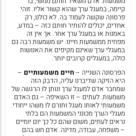
משמעות: אדם משאיר חותם ממשי, בר
קיימה, במעגל ערך שהוא קשור אליו. זוהי
פרסונה שקשה לעמוד בה. לא כולנו, רק
אחדים, יכולים להותיר חותם כזה – במדע,
באמנות או במעגל ערך אחר. אך אין זה
מפחית ממשמעות חיינו. יש משמעות רבה גם
במעגלי ערך שאינם מקיפים את האנושות
כולה, במעגלים קרובים יותר.
הפרסונה השנייה –
חיים משמעותיים
–
היא הזיקה שדיברנו עליה, הדבק הזה
שמחבר אדם למעגל ערך ונותן לו הרגשה של
משמעות. לעתים – זו השאיפה – גם האדם
משמעותי לאותו מעגל ותורם לו משהו ייחודי.
מעגלי הערך מכונני המשמעות הם בלתי
נראים לעתים, משום שהם כל כך יום יומיים
– משפחה, עבודה, מדינה. אדם חש בהם