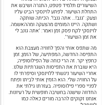
השיעורים תלמיד פטפט, התגרה ושיבש את
התחלת השיעור. לפתע לוינסקי הביט עליו
וצעק: 'גנב!... אתה גנב!'. הכיתה שותקה
ושתקה. היינו המומים מהצעקה ומההאשמה.
לוינסקי לקח פסק זמן ואמר: 'אתה גונב לי
את זמן השיעור'.
מה שתפס אותי והפך לחוויה מעצבת הוא
התפיסה החדשה, המפתיעה, של הזמן; זמן
כחפץ יקר. זה הרי כוחה של הפילוסופיה;
היא שוברת את התפיסות השגרתיות שלנו.
אחרי השיעור ניגשתי ללוינסקי וסיפרתי לו
על החוויה שלי. הוא הזמין אותי לביתו ופתח
לפניי ספרי פילוסופיה. בעזרתו גילתי את
החדווה שישנה בחשיבה חופשית על רעיונות.
אנחנו זקוקים להרבה מורים כאלה כמו