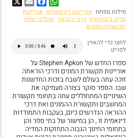
X
E
F
W
m
a
h
מילות מפתח:
אוריינות דיגיטאלית
אוריינות
ai
ce
at
מדיה ביקורתית
דרכי הוראה
תהליכי שינוי
תקשורת המונים
l
b
s
o
A
לחצו כדי להאזין
o
p
לפריט
k
p
ספרו החדש של Stephen Apkon על
אוריינות תקשורת המונים ודרכי הוראתה
זוכה עתה בעולם לשבח בזכות החדשנות
שבו. הספר סוקר בצורה מעמיקה את
השינויים המתחוללים עתה בתחומי תקשורת
המחשבים ותקשורת ההמונים ואת דרכי
ההוראה הנדרשים כיום, בעקבות התמודדות
דינאמית זו , הן במישור של בתי ספר והן
בתחומי החינוך הגבוה.התחזקות המדיה