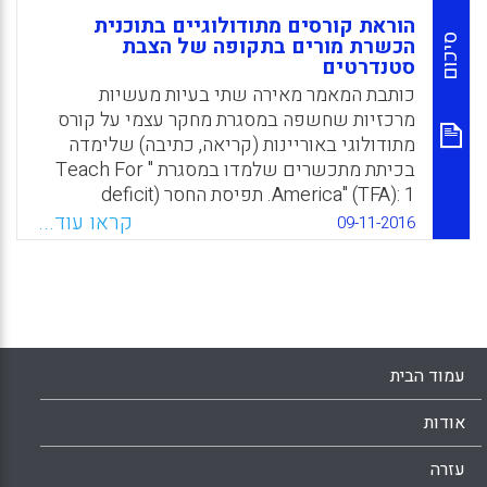
הוראת קורסים מתודולוגיים בתוכנית
סיכום
הכשרת מורים בתקופה של הצבת
סטנדרטים
כותבת המאמר מאירה שתי בעיות מעשיות
מרכזיות שחשפה במסגרת מחקר עצמי על קורס
מתודולוגי באוריינות (קריאה, כתיבה) שלימדה
בכיתת מתכשרים שלמדו במסגרת " Teach For
America" (TFA): 1. תפיסת החסר (deficit
perspectives) ו-2. העדר אוטונומיה. זאת
קראו עוד...
09-11-2016
בתקופה המאופיינת בפיקוח מדינתי ומחוזי קפדני
(סטנדרטים) שהמתכשרים ומורים חווים
בבתי-הספר. טענת הכותבת היא שתפיסת
ההכשרה במסגרת ה-TFA מחזקת במשתתפים
תפיסה טכנית/מרשמית של ההוראה וראיה
סטראוטיפית של תלמידים.
עמוד הבית
Facebook
Email
WhatsApp
X
אודות
עזרה