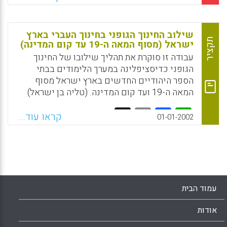
ובעצם כל הקלאסיקנים המוכרים והאהובים.
Facebook
Email
WhatsApp
X
כשתחזרו לקרוא בהם אחרי קריאת הספר הזה,
מובטחת לכם חווית קריאה חדשה (גלית לוי).
שילוב החינוך הגופני בחינוך העברי בארץ
תקציר
ישראל (מסוף המאה ה-19 עד קום המדינה)
Facebook
Email
WhatsApp
X
עבודה זו סוקרת את תהליך שילובו של החינוך
הגופני כדיסציפלינה במערך הלימודים בבתי
הספר היהודיים החדשים בארץ ישראל מסוף
המאה ה-19 ועד קום המדינה. (טליה בן ישראל)
Facebook
Email
WhatsApp
X
קראו עוד...
01-01-2002
עמוד הבית
אודות