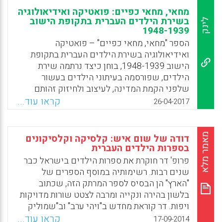
מחאי, מחאי כפיים: פואטיקה ואידיאולוגיה
בשירת הילדים העברית בתקופת הישוב
לינק
1948-1939
הספר "מחאי, מחאי כפיים" – פואטיקה
ואידיאולוגיה בשירת הילדים העברית בתקופת
הישוב 1948-1939, בוחן כיצד נרתמה שירת
הילדים, שפורסמה בעיתוני הילדים בעשור
שלפני הקמת המדינה, לעיצוב ולחיזוק זהותם
הלאומית של הילדים, במגמה להכשירם ולפתח
קראו עוד...
26-04-2017
את מחויבותם להמשך המפעל הציוני. כיצד כתבו
על המולדת לילידי הארץ משוררים שלא נולדו
בה? כיצד שוררו לילדים על גבורה והקרבה עד
מאמר מלא
דודה של שום איש: קלסיקה וקלסיקונים
מוות? כיצד התייחסו בשירים לעם שישב פה
בספרות הילדים העברית
קודם? כיצד השתמשו הכותבים בתכונתה
פרופ' דר חוקרת את ספרות הילדים בישראל כבר
הפיגורטיבית של השירה כדי להוסיף משמעות גם
שנים רבות. רשימותיה במוסף הספרים של
למבוגרים, לעתים שונה מזו שיועדה לילדים?
"הארץ" הן הבסיס לספר המרתק הזה, שכתוב
והאם השפיעו השירים על עיצוב תודעתם של
בלשון בהירה ונקייה ומרבה לצטט שורות מדויקות
הקוראים הצעירים, של הדור אשר הקים את
ויפות. דר קוראת מחדש ב"ויהי ערב" וב"שמוליק
המדינה? (נעמי בן-גור).
קיפוד" וביצירותיהן של מרים רות, לאה גולדברג
קראו עוד...
17-09-2014