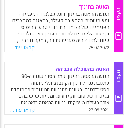
האטה בחינוך
תקציר
תנועת ההאטה בחינוך דוגלת בלמידה מעמיקה
ומשמעותית, בהקשבה פעילה, בהאזנה למקצבים
הפנימיים של הלומד, בחיבור לטבע ובביסוס
וקישור הלימודים לתחומי העניין של התלמידים.
כיום, למידה בית ספרית נחווית, במקרים רבים,
כמסה כבדה ודחוסה של חומרי לימוד המוצגים
קראו עוד...
28-02-2022
לילד כנחוצים והכרחיים. כפועל יוצא משיטה זו,
הילדים אמנם מצליחים לפתח טכניקות
להתמודדות עם כמויות גדולות של חומרי לימוד.
האטה בהשכלה הגבוהה
אבל, היכולות האלו באות על חשבון העמקה,
תקציר
תנועת ההאטה בחינוך קמה בסוף שנות ה-80
סקרנות, פענוח, הבנה, משמעות, הנאה וחשיבה
כתגובת נגד לחינוך הקונבנציונלי מונחה
ביקורתית.
הסטנדרטים. בשונה מהגישה החינוכית הממוקדת
בזיכרון של עובדות, ידע ומיומנויות שיש בהם
Facebook
Email
WhatsApp
X
צורך בעולם העסקים, גישת ההאטה רואה את
המוקד של החינוך בטיפוח חשיבה ביקורתית,
קראו עוד...
22-06-2021
מודעות עצמית, משמעת, חוסן, מנהיגות, אמפתיה
וחמלה. תנועת ההאטה בהשכלה הגבוהה שואפת