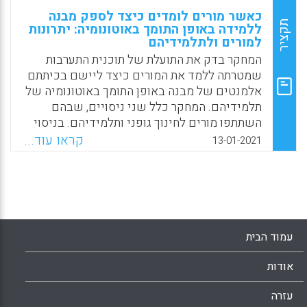
כאשר מורים לומדים כיצד לספק מבנה
תקציר
ללמידה באופן התומך באוטונומיה: יתרונות
למורים ולתלמידיהם
המחקר בדק את התועלת של תוכנית התערבות
שמטרתה ללמד את המורים כיצד ליישם בכיתתם
אלמנטים של מבנה באופן התומך באוטונומיה של
תלמידיהם. המחקר כלל שני ניסויים, שבהם
השתתפו מורים לחינוך גופני ותלמידיהם. בניסוי
הראשון מורים שהוקצו לקבוצת ההתערבות הראו
קראו עוד...
13-01-2021
עלייה ביעילות ההוראה, בתחושת הרווחה שלהם
ובשביעות הרצון מעבודתם ומיחסיהם עם
התלמידים. בניסוי השני תלמידים למורים
מקבוצת ההתערבות הראו שיפור גדול יותר
במעורבותם בלמידה, בפיתוח מיומנות, בציפייה
שלהם לביצועים גבוהים ובנכונותם להמשיך
עמוד הבית
ולעסוק בספורט בעתיד.
אודות
Facebook
Email
WhatsApp
X
עזרה