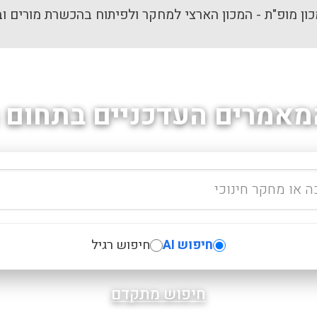
ון מופ"ת - המכון הארצי למחקר ולפיתוח בהכשרת מורים וב
מאמרים העדכניים בתחום ה
חיפוש AI
חיפוש רגיל
חיפוש מתקדם