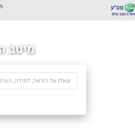
מכ
מיטב ה