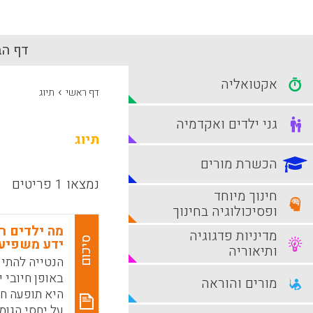
דף הב
אקטואליה
›
דף ראשי
תיוג
גני ילדים ואקדמיה
תיוג
הכשרת מורים
נמצאו 1 פריטים
חינוך מיוחד
ופסיכולוגיה בחינוך
מה ילדים רו
מדיניות פדגוגיה
סיכום
ידע משפיע 
ותיאוריה
הנטייה להתיי
באופן חיובי 
מורים והוראה
היא תופעה ח
על יחסי הגומ