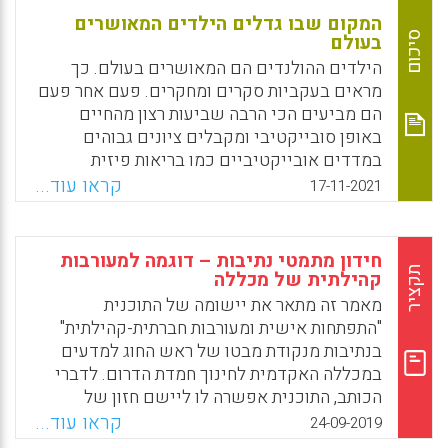
המקום שבו גדלים הילדים המאושרים
סיכום
בעולם
הילדים ההולנדים הם המאושרים בעולם. כך
מראים בעקביות סקרים ומחקרים. פעם אחר פעם
הם מביעים הכי הרבה שביעות רצון מהחיים
באופן סובייקטיבי ומקבלים ציונים גבוהים
במדדים אובייקטיביים כמו בריאות פיזית
ונפשית. הולנד אינה עשירה בהשוואה למדינות
קראו עוד...
17-11-2021
מפותחות אחרות, והיא המדינה הצפופה באירופה
– כך שהממצא הזה מפתיע.
חידון מתמטי נתיבות – דוגמה למעורבות
Facebook
Email
WhatsApp
X
תקציר
קהילתית של מכללה
מאמר זה מתאר את יישומה של התוכנית
"התפתחות אישית ומעורבות חברתית-קהילתית"
בנתיבות מנקודת מבטו של ראש החוג למדעים
במכללה האקדמית לחינוך חמדת הדרום. לדברי
הכותב, התוכנית אפשרה לו ליישם חזון של
מעורבות קהילתית, לשפר את הישגי התלמידים
קראו עוד...
24-09-2019
ולהפחית בעיות התנהגות. אף שרוב התחרויות