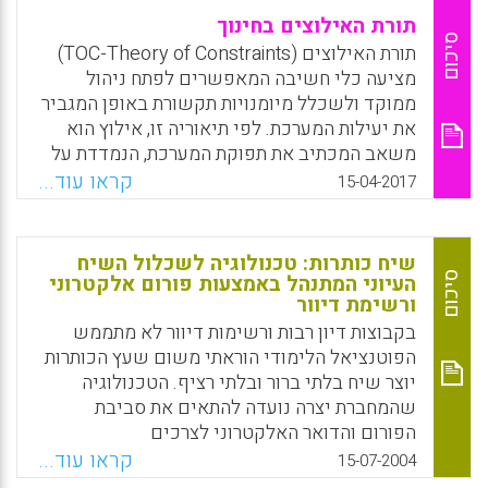
תורת האילוצים בחינוך
סיכום
תורת האילוצים (TOC-Theory of Constraints)
מציעה כלי חשיבה המאפשרים לפתח ניהול
ממוקד ולשכלל מיומנויות תקשורת באופן המגביר
את יעילות המערכת. לפי תיאוריה זו, אילוץ הוא
משאב המכתיב את תפוקת המערכת, הנמדדת על
פי המידה שבה המערכת משיגה את מטרתה. ניצול
קראו עוד...
15-04-2017
טוב יותר של האילוץ מביא לשיפור משמעותי של
התפוקה ובכך מקרב את המערכת להשגת
המטרה.בחינוך הפורמלי מיושמת התיאוריה
שיח כותרות: טכנולוגיה לשכלול השיח
בשלושה תחומים עיקריים: הוראת תכנים, היבטים
סיכום
העיוני המתנהל באמצעות פורום אלקטרוני
ורשימת דיוור
התנהגותיים ושיפורים ארגוניים (גולדרט, מירי
ורייטר שושי, 2017).
בקבוצות דיון רבות ורשימות דיוור לא מתממש
הפוטנציאל הלימודי הוראתי משום שעץ הכותרות
Facebook
Email
WhatsApp
X
יוצר שיח בלתי ברור ובלתי רציף. הטכנולוגיה
שהמחברת יצרה נועדה להתאים את סביבת
הפורום והדואר האלקטרוני לצרכים
אנושיים-חינוכיים, להעצים את יכולת התפקוד
קראו עוד...
15-07-2004
של המשתתפים בסביבות אלה ולשכלל את השיח