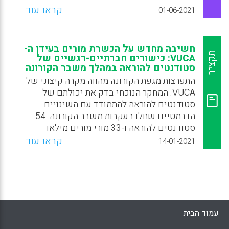
החברה באוניברסיטה בגאנה מילאו שאלון פתוח
קראו עוד...
01-06-2021
לפני הקורס, במהלכו ובסופו. ממצאי המחקר
מצביעים על החשיבות של יצירת אווירה כיתתית
נעימה בשילוב יישום שיטות הוראה ולמידה
חשיבה מחדש על הכשרת מורים בעידן ה-
שיתופיות על מנת להגביר את השתתפות
תקציר
VUCA: כישורים חברתיים-רגשיים של
הסטודנטים בלמידה.
סטודנטים להוראה במהלך משבר הקורונה
התפרצות מגפת הקורונה מהווה מקרה קיצוני של
Facebook
Email
WhatsApp
X
VUCA. המחקר הנוכחי בדק את יכולתם של
סטודנטים להוראה להתמודד עם השינויים
הדרמטיים שחלו בעקבות משבר הקורונה. 54
סטודנטים להוראה ו-33 מורי מורים מילאו
שאלונים שאספו נתונים איכותניים. בנוסף,
קראו עוד...
14-01-2021
רואיינו 16 מבין מורי המורים. ממצאי המחקר
מלמדים שהמורים לעתיד לא קיבלו הכנה מספקת
בתחום המיומנויות החברתיות-רגשיות להתמודדות
מיטבית עם התנאים החדשים שנוצרו. ממצאים
מטרידים אלה מהווים קריאת השכמה לשילוב של
אוריינטציה חברתית-רגשית בתוכנית הלימודים
עמוד הבית
בהכשרה להוראה.