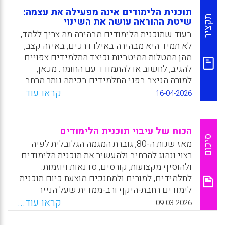
תוכנית הלימודים אינה מפעילה את עצמה:
תקציר
שיטת ההוראה עושה את השינוי
בעוד שתוכנית הלימודים מבהירה מה צריך ללמד,
לא תמיד היא מבהירה באילו דרכים, באיזה קצב,
מהן המטלות המיטביות וכיצד התלמידים צפויים
להגיב, לחשוב או להתמודד עם החומר. מכאן,
למורה הניצב בפני התלמידים בכיתה נותר מרחב
גדול של תמרון בנוגע לעיצוב מערך השיעור, למתן
קראו עוד...
16-04-2026
משוב לתלמידים ולהערכת המטלות. על רקע זה,
המאמר מציג אסטרטגיות הוראה שימושיות
ואיכותיות שמפיחות חיים בתוכנית הלימודים
הכוח של עיבוי תוכנית הלימודים
ומניעות תלמידים למעורבות.
סיכום
מאז שנות ה-80, גוברת המגמה הגלובלית לפיה
רצוי ונהוג להרחיב ולהעשיר את תוכנית הלימודים
Facebook
Email
WhatsApp
X
ולהוסיף מקצועות, קורסים, סדנאות ויוזמות.
לתלמידים, למורים ולמחנכים מוצעת כיום תוכנית
לימודים רחבת-היקף ורב-ממדית שעל הנייר
נראית מבטיחה ומציעה מגוון הזדמנויות. אלא
קראו עוד...
09-03-2026
שלצד הרחבת האופקים הפוטנציאלית, חופש
בחירה פדגוגי מוגזם ועומס תוכני עתיד לכלות