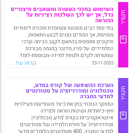
משאבי זמן, כסף וכוח אדם ולגרום למקצועות
השימוש בתכני העשרה ומשאבים חיצוניים
הליבה להצטייר כמיותרים או שוליים.
תקציר
גדל, אך יש לכך השלכות רציניות על
ההוראה
Facebook
Email
WhatsApp
X
בתי ספר רבים מונהגת וממוסדת תוכנית לימודים
מסוימת, אך המורים נוטים לבצע התאמות,
תיקונים ותוספות בהתאם לקצב הכיתה וצרכי
התלמידים. על פניו, מדובר במגמה מבורכת
שמטרתה לקדם ולטפח למידה-מבוססת-לומד.
אבל, ברגע שכל מורה בשכבה מעצב ומשנה את
קראו עוד...
23-11-2025
תוכנית הלימודים כראות עיניו ומסתמך על
משאבים שונים, פערי הידע מתרחבים ומקצינים.
מה אפשר לעשות בנידון? האם האוטונומיה
הערכת ההשפעה של קורס במדע,
הניתנת למורים היא הגישה הנכונה? והאם וכיצד
תקציר
טכנולוגיה ומודרניזציה על סטודנטים
למדעי החברה
ניתן לשלב בין אוטונומיה לבין אחידות?
המחקר הנוכחי בחן את כיצד משפיעות פעילויות
Facebook
Email
WhatsApp
X
חוץ-כיתתיות ושיטות הוראה ולמידה
אינטראקטיביות בקורס 'מדע, טכנולוגיה
ומודרניזציה' על חווית הלמידה של סטודנטים
למדעי החברה. 400 סטודנטים הלומדים מדעי