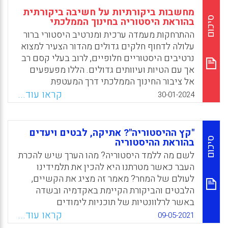
מחשבות ביקורתיות על חשיבה ביקורתית
סיכום
בהוראת היסטוריה בחינוך הממלכתי
ההתרחקות מעמדה ערכית ומנרטיב היסטורי ברור
עלולה לדחוף חלקים גדולים מהדור הצעיר למצוא
נרטיבים היסטוריים חלופיים, לרוב בעלי קסם רב
אך עם הטיות ועיוותים גדולים. הללו מפעפעים
אל ציבור החינוך הממלכתי דרך המעטפת
התרבותית בישראל כמו גם באמצעות רשתות
קראו עוד...
30-01-2024
חברתיות וערוצי תקשורת מגוונים. לכן, לטענת
מאמר זה קיימת סכנה בתנועת המטוטלת במטרות
החינוך ההיסטורי – מהגיון אקולטורציה מגייס
"קץ ההיסטוריה"? אתיקה, לבטים ויעדים
ומונוליטי אל הדגשת הגיונות אינדיווידואציה
סיכום
בהוראת ההיסטוריה
וסוציאליזציה מכווני קריירה והצלחה חברתית.
לשם מה ללמד היסטוריה? מהו הערך שיש להכרת
בנוסף לכך, כך נטען, לא קיים למעשה בסיס
העבר כאשר מטרתנו היא להכין את תלמידינו
מחקרי המעיד על ההשלכות שיהיו ליישום
לעולם של המחר? מאמר זה מציג את הקשיים,
אסטרטגיות הלמידה של החשיבה ההיסטורית
הלבטים והביקורת הקיימת באקדמיה ובשדה
בתנאים ובמשאבים הנוכחיים בחינוך הממלכתי.
באשר לרלוונטיות של תוכניות לימודים
בהיסטוריה במאה ה-21. כמו כן, המאמר מציג את
קראו עוד...
Facebook
Email
WhatsApp
X
09-05-2021
אופני ההתאמה בין תוכניות לימודי החובה