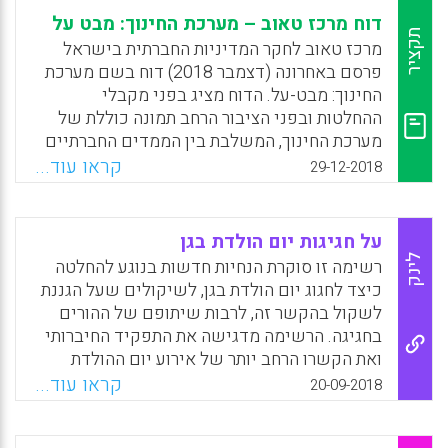
דוח מרכז טאוב – מערכת החינוך: מבט על
תקציר
מרכז טאוב לחקר המדיניות החברתית בישראל
פרסם באחרונה (דצמבר 2018) דוח בשם מערכת
החינוך: מבט-על. הדוח מציג בפני מקבלי
ההחלטות ובפני הציבור הרחב תמונה כוללת של
מערכת החינוך, המשלבת בין הממדים החברתיים
והכלליים בהתוויית המדיניות הציבורית. רבים
קראו עוד...
29-12-2018
מהממצאים בדוח השנה מעודדים, ומציגים
התקדמות בשורה של מדדים במערכת החינוך
בישראל.
על חגיגות יום הולדת בגן
לינק
רשימה זו סוקרת הנחיות חדשות בנוגע להחלטה
Facebook
Email
WhatsApp
X
כיצד לחגוג יום הולדת בגן, לשיקולים שעל הגננת
לשקול בהקשר זה, לרבות שיתופם של ההורים
בחגיגה. הרשימה מדגישה את התפקיד החיברותי
ואת הקשרו הרחב יותר של אירוע יום ההולדת
ומבקשת להשקיף על תפקיד זה בעת יישום
קראו עוד...
20-09-2018
ההנחיות.