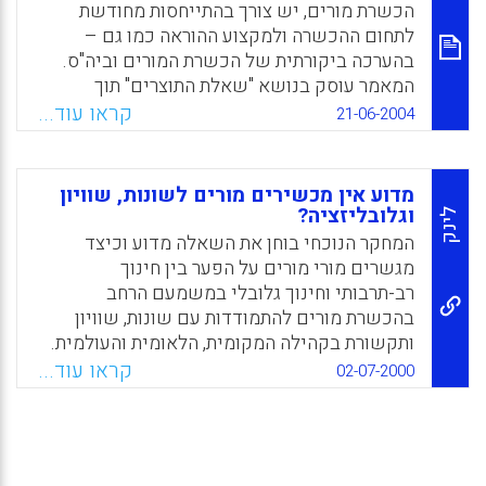
הכשרת מורים, יש צורך בהתייחסות מחודשת
בחירת הורים בחינוך ( גבי בן-עמי) .
לתחום ההכשרה ולמקצוע ההוראה כמו גם –
Facebook
Email
WhatsApp
X
בהערכה ביקורתית של הכשרת המורים וביה"ס.
המאמר עוסק בנושא "שאלת התוצרים" תוך
התמקדות בצדק חברתי כהיבט משלים לעיסוק
קראו עוד...
21-06-2004
בהצטיינות אקדמית. Cochran-Smith טוענת
שיש צורך שמכשירי מורים ואחרים יבחנו מקרוב
את ההגדרות השונות של תוצרים חינוכיים ויעמידו
מדוע אין מכשירים מורים לשונות, שוויון
אותן לביקורת ולדיון. המאמר מבקש לתרום לדיון
וגלובליזציה?
לינק
הקיים בנוגע להתחדשות של הכשרת מורים תוך
המחקר הנוכחי בוחן את השאלה מדוע וכיצד
התייחסות ספציפית לתנועת הסטנדרטים
מגשרים מורי מורים על הפער בין חינוך
המתפשטת והולכת ולטובת הציבור כמו גם
רב-תרבותי וחינוך גלובלי במשמעם הרחב
להתנהגות ולניהול החינוך באופן כללי.
בהכשרת מורים להתמודדות עם שונות, שוויון
ותקשורת בקהילה המקומית, הלאומית והעולמית.
Facebook
Email
WhatsApp
X
המאמר מתמקד בממצאים העוסקים בהתנסויות
קראו עוד...
02-07-2000
ממשיות/חיות שמורי מורים תיארו כמשמעותיות
בהתפתחותם המקצועית. בהתנסויות ממשיות
/חיות הכוונה להתנסויות בעלות מבנה זמני שאי
אפשר לתופשו בביטויו המיידי אלא רק