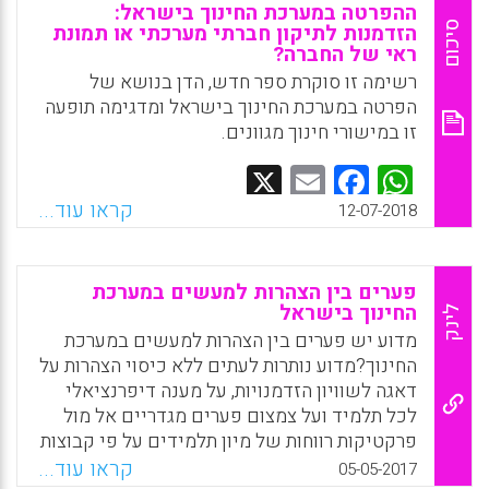
Facebook
Email
WhatsApp
X
ההפרטה במערכת החינוך בישראל:
סיכום
הזדמנות לתיקון חברתי מערכתי או תמונת
ראי של החברה?
רשימה זו סוקרת ספר חדש, הדן בנושא של
הפרטה במערכת החינוך בישראל ומדגימה תופעה
זו במישורי חינוך מגוונים.
Facebook
Email
WhatsApp
X
קראו עוד...
12-07-2018
פערים בין הצהרות למעשים במערכת
החינוך בישראל
לינק
מדוע יש פערים בין הצהרות למעשים במערכת
החינוך?מדוע נותרות לעתים ללא כיסוי הצהרות על
דאגה לשוויון הזדמנויות, על מענה דיפרנציאלי
לכל תלמיד ועל צמצום פערים מגדריים אל מול
פרקטיקות רווחות של מיון תלמידים על פי קבוצות
יכולת, מתן מענה אחיד לכל התלמידים ושעתוק
קראו עוד...
05-05-2017