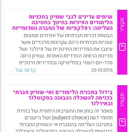
המבנה החברתי?לפי התאוריה המוסדית החדשה
לפערים אלה יש תפקיד אדפטיבי, המאפשר את
המשך תפקודה של מערכת החינוך: הדרך
שיחים עדינים לגבי שוויון בתכניות
המיטבית שבה יכולים ארגוני חינוך להתמודד עם
תקציר
הלימודים הפיניות בחינוך בחטיבה
העליונה: רפלקציות של החברה המדומיינת
ציפיות רבות, חלקן סותרות, המופנות אליהם ממגוון
שחקנים, היא להגיב בדרכים משתנות, מגוונות
הבטחת זכויות חברתיות של אזרחים וצמצום
ולעתים גם הן סותרות. למרות כישלונן לכאורה
שוניות חברתיות הינם עקרונות מרכזיים אשר
במונחי יעילות, לדרכים אלה יש תוצאות טובות
עיצבו את המדיניות החינוכית של פינלנד ושל
מבחינת ההתאמה לשדה וגיוס משאבים.
מדינות הרווחה הנורדיות האחרות. שוויון היווה
סדר-יום רשמי בפוליטיקה ובמדיניות חינוכית
Facebook
Email
WhatsApp
X
החל מהרפורמות הבית-ספריות המקיפות של שנות
קראו עוד...
25-10-2016
השישים והשבעים של המאה העשרים. אולם,
המשגת השוויון לא הייתה יציבה, דבר המשקף את
האקלים הפוליטי שבו הטענות הפוליטיות נוצרו.
בידול בתכנית הלימודים ואי-שוויון חברתי
במאמר זה, המחברים מנתחים מסמכי תכניות
תקציר
בכניסה להשכלה הגבוהה בסקוטלנד
ובאירלנד
לימודים פיניות הנוגעים לחינוך בחטיבה העליונה
משנות השבעים של המאה העשרים ועד העשור
מאמר זה בוחן את החשיבות היחסית של בחירת
השני של המאה העשרים ואחת כדי לגלות כיצד
תחומי דעת (subject choice) ושל הישגים
מוצגות המטרות של שוויון חינוכי (Lappalainen,
בחטיבה העליונה בהסברת אי-השוויון החברתי
Sirpa and Lahelma, Elina, 2016).
בנגישות להשכלה הגבוהה בסקוטלנד ובאירלנד.