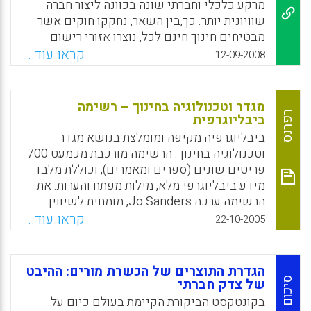
מרקע כלכלי וחברתי שונה בכוונה ליצור חברה
Facebook
Email
WhatsApp
X
שוויונית יותר. כך,בין השאר, נחקקו חוקים אשר
מבטיחים חינוך חינם לכל, נוצרו אזורי רישום
אשר מתעלים תלמידים לבתי ספר ציבוריים לפי
קראו עוד...
12-09-2008
מקום מגוריהם ונכפתה אחידות פדגוגית ומינהלית
על בתי הספר. אחת מתופעות הלוואי של מדיניות
חינוך זו היא התמעטות מספרם של בתי הספר
מגדר וטכנולוגיה בחינוך – רשימה
הפרטיים או העצמאיים מהם שרדו בעיקר אלו
רפרנס
ביבליוגרפית
אשר מיועדים לאוכלוסיות חזקות מאד (בתי ספר
ביבליוגרפיה מקיפה ומומלצת בנושא מגדר
אליטיסטיים). דומה שמקובל כיום על הכול כי זו
וטכנולוגיה בחינוך. הרשימה מורכבת מכמעט 700
הדרך היחידה כדי להבטיח שוויון והקטנת פערים.
פריטים שונים (ספרים ומאמרים), וכוללת מלבד
האומנם? המאמר המוצג כאן מביא ממצאים
מידע ביבליוגרפי מלא, מילות מפתח והערות. את
ממחקרים אמפיריים אשר מערערים על חד
הרשימה ערכה Jo Sanders, מומחית לשיווין
משמעותיותה של התפיסה הזאת. הממצאים
מגדר (Gender Equity), לצורך סקירה ספרותית
קראו עוד...
22-10-2005
והמסקנות שמחקרים מהסוג שהציג ד"ר גבי בן
שערכה בנושא: Gender and Technology: A
עמי כאן מחזקים את הטענה שבסך הכול, תוכניות
Research Review והיא עדכנית לשנת 2005.
בחירה פועלות לטובת כלל האוכלוסייה ואינן
הגדרת התוצרים של הכשרת מורים: ההיבט
Facebook
Email
WhatsApp
X
אחראיות להגדלת פערים חברתיים. בכל מקרה לא
סיכום
של צדק חברתי
מעבר לפערים ולסגרגציה אשר קיימים בכל מקרה
בקונטקסט הביקורת הקיימת בעולם כיום על
במערכת הנוכחית ש(כמעט ו) איננה מאפשרת