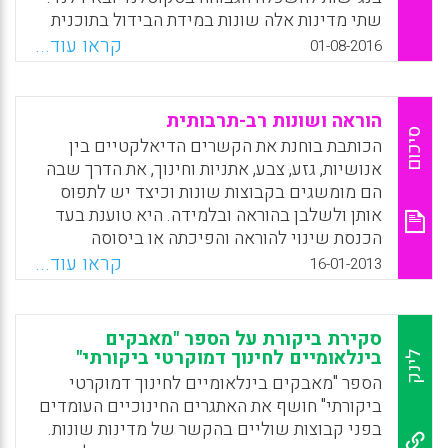
שתי מדינות אלה שונות במידת הבידול בתוכנית
Facebook
Email
WhatsApp
X
לימודים (curriculum differentiation), בדרגת
קראו עוד...
01-08-2016
הסטנדרטיזציה בבחינות בית-ספריות
ובקריטריונים לכניסה להשכלה הגבוהה. בפרט,
בסקוטלנד בחירת תחומי הדעת בחטיבה העליונה
הוראה ושונות רב-תרבותית
מבודלת יותר (הן במונחים של מספר הן בסוג
סיכום
הכותבת בוחנת את הקשרים הדיאלקטיים בין
תחומי הדעת הנבחרים) והקצאת המקומות
אנושיות, גזע, צבע, אתניות וחינוך, את הדרך שבה
בהשכלה הגבוהה מתוקננת (standardized) פחות
הם מומשגים בקבוצות שונות וכיצד יש לתפוס
ותלויה יותר בתחומי הדעת שנלמדו בבית הספר
אותן ולשלבן בהוראה ובלמידה. היא טוענת בעד
מאשר באירלנד (Iannelli, Cristina; Smyth,
הכנסת שינוי להוראה והפיכתה או ביסוסה
Emer; Klein, Markus, 2016).
כהוראה נענית-תרבותית (cultural-responsive
קראו עוד...
16-01-2013
teaching), שהיא דרך ההוראה נכונה לקידום
Facebook
Email
WhatsApp
X
ההישגים של תלמידים בני אוכלוסיות הנתפשות
כנחשלות תוך מתן כבוד למורשתם התרבותית.
סקירת ביקורת על הספר "מאבקים
במאמר זה הכותבת פורשת את תפישותיה,
בינלאומיים לחינוך דמוקרטי ביקורתי"
לינק
אמונותיה ופרסומיה בנושא (Geneva Gay).
הספר "מאבקים בינלאומיים לחינוך דמוקרטי
ביקורתי" חושף את האתגרים החינוכיים העומדים
Facebook
Email
WhatsApp
X
בפני קבוצות שוליים בהקשר של מדינות שונות.