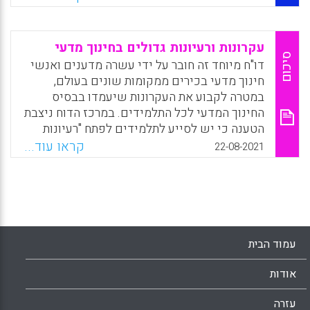
העומדות בפני עצמן, המאפשרות למורה וללומד
לקשר בין פיסות ידע שונות ולפתח הבנות עמיקות
לגבי תכנים ותחומי דעת. המאמר בוחן שלושה
עקרונות ורעיונות גדולים בחינוך מדעי
סוגים שונים של רעיונות גדולים: רעיונות גדולים
סיכום
דו"ח מיוחד זה חובר על ידי עשרה מדענים ואנשי
על תוכן, רעיונות גדולים על תחום הדעת ורעיונות
חינוך מדעי בכירים ממקומות שונים בעולם,
גדולים על למידה איכותית.
במטרה לקבוע את העקרונות שיעמדו בבסיס
החינוך המדעי לכל התלמידים. במרכז הדוח ניצבת
Facebook
Email
WhatsApp
X
הטענה כי יש לסייע לתלמידים לפתח "רעיונות
גדולים" של מדע ועל-אודות מדע שיאפשרו להם
קראו עוד...
22-08-2021
להבין את ההיבטים המדעיים של העולם סביבם
ולקבל החלטות מושכלות בדבר יישומי המדע.
Facebook
Email
WhatsApp
X
עמוד הבית
אודות
עזרה