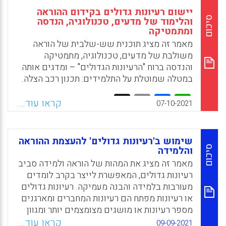
יישום רעיונות גדולים בקידום ההוראה
סיכום
והלימוד של מדעים, טכנולוגיה, הנדסה
ומתמטיקה
מאמר זה מציג תוכנית שש-שלבית של הוראה
משולבת של מדעים, טכנולוגיה, מתמטיקה
והנדסה ברוח "הרעיונות הגדולים" – ומדגים אותה
במטלה שמוטלת על התלמידים: תכנון רכב הצלה.
Facebook
Email
WhatsApp
X
קראו עוד...
07-10-2021
שימוש ב'רעיונות גדולים' להעצמת ההוראה
סיכום
והלמידה
מאמר זה מציג את המהות של הוראה ולמידה סביב
רעיונות גדולים, המאפשרת לייצר בקרב לומדים
מעורבות בלמידה והבנה מעמיקה. רעיונות גדולים
או רעיונות מפתח הם רעיונות המחברים ומארגנים
מספר רעיונות או מושגים מצומצמים יותר ומגוון
התנסויות. הם מנוסחים כאמירות עצמאיות,
קראו עוד...
09-09-2021