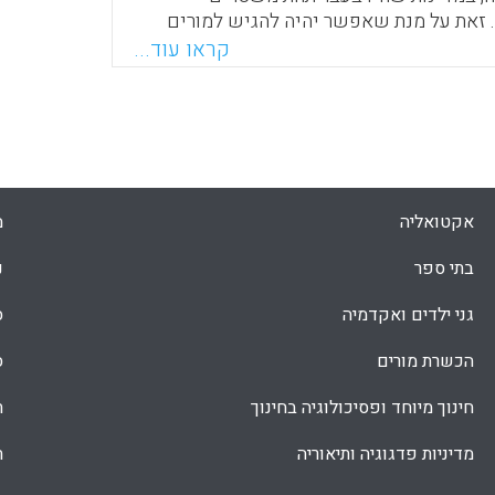
 זאת על מנת שאפשר יהיה להגיש למורים
ת במדינות הללו סיוע שמותאם לצרכיהם
קראו עוד...
Faceboo
Email
Whats
X
אקטואליה
מ
בתי ספר
נ
גני ילדים ואקדמיה
ס
הכשרת מורים
ס
חינוך מיוחד ופסיכולוגיה בחינוך
ת
מדיניות פדגוגיה ותיאוריה
ת