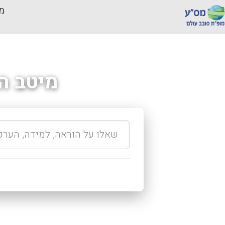
מכ
מיטב ה