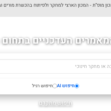
ון מופ"ת - המכון הארצי למחקר ולפיתוח בהכשרת מורים וב
מאמרים העדכניים בתחום ה
חיפוש AI
חיפוש רגיל
חיפוש מתקדם