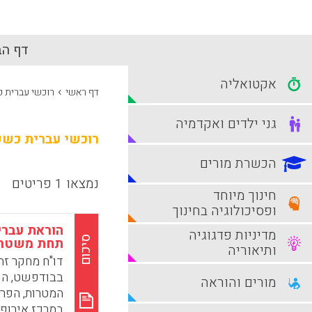
דף הב
אקטואליה
›
דף ראשי
רוכשי עברית 
גני ילדים ואקדמיה
רוכשי עברית כשפ
הכשרת מורים
נמצאו 1 פריטים
חינוך מיוחד
ופסיכולוגיה בחינוך
הוראת עברי
מדיניות פדגוגיה
סיכום
תחת משטרים
ותיאוריה
דו"ח מחקר זה
בבודפשט, הו
מורים והוראה
המטרות, הפרק
במרכז אירופ