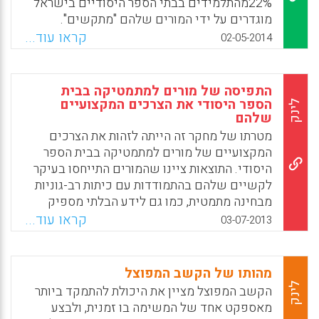
22%מהתלמידים בבתי הספר היסודיים בישראל
Facebook
Email
WhatsApp
X
מוגדרים על ידי המורים שלהם "מתקשים".
בחטיבות הביניים השיעור עולה ל-30%, כמעט כל
קראו עוד...
02-05-2014
תלמיד שלישי. כך עולה מדו"ח מחקר שפרסם
לאחרונה מכון המחקר ברוקדייל, שעסק בדרכי
ההתמודדות של בתי הספר עם ילדים ובני נוער
התפיסה של מורים למתמטיקה בבית
הזקוקים באופן דחוף עזרה – שאינה מגיעה
הספר היסודי את הצרכים המקצועיים
לינק
שלהם
לרבים מהם. התמונה העולה מהדו"ח יכולה לסייע
בהסבר כמה מהכשלים של מערכת החינוך, למשל
מטרתו של מחקר זה הייתה לזהות את הצרכים
בקידום ההישגים של כלל האוכלוסייה ובצמצום
המקצועיים של מורים למתמטיקה בבית הספר
הפערים בין קבוצות שונות ( אור קשתי).
היסודי. התוצאות ציינו שהמורים התייחסו בעיקר
לקשיים שלהם בהתמודדות עם כיתות רב-גוניות
Facebook
Email
WhatsApp
X
מבחינה מתמטית, כמו גם לידע הבלתי מספיק
שלהם לגבי חומרי הלמידה המתאימים וכיצד
קראו עוד...
03-07-2013
להתאים את חומרי הלמידה הללו ליכולות השונות
של התלמידים. הם גם הביעו את הצורך להיות
מסוגלים להתמודד עם ההיבטים הרגשיים של
מהותו של הקשב המפוצל
למידת מתמטיקה – הנעת התלמידים ללמוד
לינק
הקשב המפוצל מציין את היכולת להתמקד ביותר
מתמטיקה, הפחתת הפחדים ממתמטיקה, ועוד
מאספקט אחד של המשימה בו זמנית, ולבצע
(Atara Shriki and Dorit Patkin, 2013).