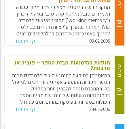
סיכום
מהותיות בניהול זיכרון
העולים מאתיופיה. בבסיס עומדת ההכרה כי הדרך
מחקר חדש בבריטניה מצא כי אחד מתוך עשרה
אל הפרט עוברת באמצעות הבנת עולמו התרבותי,
תלמידים סובל מליקוי קוגניטיבי בניהול זיכרון
ויחסי הגומלין בין תהליכים שעובר הפרט ועוברת
("working memory") הפוגע בהישגי הלמידה
הקבוצה (שרון לאטי, 2012).
שלו. המחקר שנערך ע"י צוות חוקרים בביה"ס
לחינוך באוניברסיטת דרהם כי לתלמידים רבים
Facebook
Email
WhatsApp
X
יש בעיות מהותיות בזיכרון הקוגניטיבי שלהם
קראו עוד...
08-02-2008
המקשה עליהם לזכור הנחיות מילוליות, שמות
ומספרים. המורים מזהים בטעות תלמידים אלו
כתלמידים תת-הישגיים בעלי מוטיבציה נמוכה,
תופעת ההימנעות מבית הספר – פוביה או
אך למעשה סובלים תלמידים אלו מחסכים
סיכום
סרבנות?
בניהול הזיכרון הקוגניטיבי שלהם. במקום לתייג
המאמר דן בתופעת ההימנעות של תלמידים מבית
תלמידים אלו כתת-הישגיים, צריכים המורים כבר
הספר: מקורות התופעה, אפיוניה והדרכים לטיפול
בשלבים מוקדמים להקנות להם אסטרטגיות
בה. המחברת מנסה להבחין יותר במדויק
למידה לזכירת עובדות ושמות תוך התמודדות עם
בהתנהגויות השונות של הימנעות מבית הספר
קשיי הזיכרון שלהם. קשיי הזיכרון אינם קשורים
העולות בספרות שעוסקת בתחום, ומציע מודל
להבנה אלא ליכולת לאחסן עובדות, מילים
מקיף ודיפרנציאלי של התופעה. מודגש הצורך
קראו עוד...
24-03-2006
ומספרים בגלל מבנה קוגניטיבי לקוי של מערכת
לשלב טיפולים שונים, הן קצרי טווח והן ארוכי
הזיכרון הפעילה אצל תלמידי בתי הספר
טווח, בעבודה עם הילדים עצמם, אך גם עם
היסודיים. בשלבים מאוחרים יותר של למידה
הוריהם ועם המערכות הקולטות אותם, מתוך