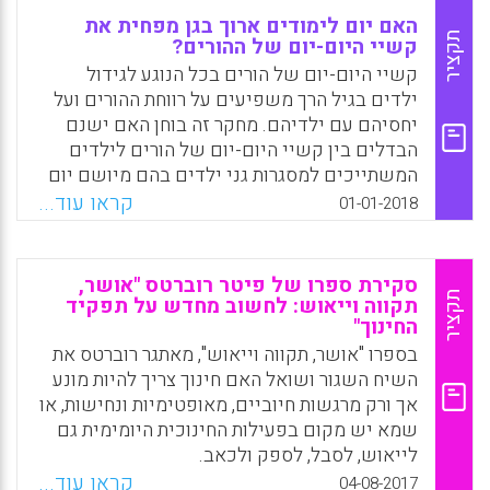
האם יום לימודים ארוך בגן מפחית את
תקציר
קשיי היום-יום של ההורים?
קשיי היום-יום של הורים בכל הנוגע לגידול
ילדים בגיל הרך משפיעים על רווחת ההורים ועל
יחסיהם עם ילדיהם. מחקר זה בוחן האם ישנם
הבדלים בין קשיי היום-יום של הורים לילדים
המשתייכים למסגרות גני ילדים בהם מיושם יום
לימודים קצר לעומת מסגרות בהם מיושם יום
קראו עוד...
01-01-2018
לימודים ארוך. החוקרים שיערו שהורים לילדים
השוהים זמן רב יותר בגן יחוו פחות קשיים
הקשורים לחינוך וטיפול בילדיהם, אך המסקנה
סקירת ספרו של פיטר רוברטס "אושר,
הכללית אליה הגיעו היא שאין כך הדבר. הורים
תקציר
תקווה וייאוש: לחשוב מחדש על תפקיד
החינוך"
לילדים במסגרות של יום לימודים קצר או ארוך
דווחו על רמות דומות של קשיי יום-יום.
בספרו "אושר, תקווה וייאוש", מאתגר רוברטס את
השיח השגור ושואל האם חינוך צריך להיות מונע
Facebook
Email
WhatsApp
X
אך ורק מרגשות חיוביים, מאופטימיות ונחישות, או
שמא יש מקום בפעילות החינוכית היומימית גם
לייאוש, לסבל, לספק ולכאב.
קראו עוד...
04-08-2017