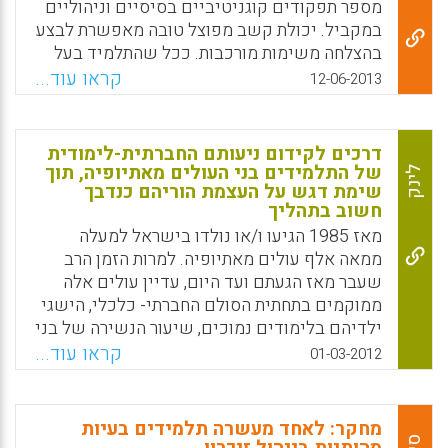
מספר תפקודים קוגניטיביים בסיסיים וניהוליים
במקביל. יכולת קשב מפוצל טובה מאפשרת לבצע
Facebook
Email
WhatsApp
X
בהצלחה משימות מורכבות. ככל שהתלמיד בעל
קשיי הקשב והריכוז עולה לכיתות מתקדמות יותר
קראו עוד...
12-06-2013
ומורכבות המשימות הלימודיות עולה כך יורגש
יותר הקושי בקשב המפוצל ויפגע ביכולת התלמיד
להתמודד מול החומר ולהגיע להישגים
דרכים לקידום ניעותם החברתית-לימודית
נאותים.המשימות הקוגניטיביות אשר התלמיד
של התלמידים בני העולים מאתיופיה, תוך
לינק
שימת דגש על העצמת הוריהם כנדבך
נדרש להן יכולות להיות מורכבות או פשוטות יותר.
חשוב בתהליך
המשימות המורכבות בד"כ כורכות בחובן את ביצוע
מאז 1985 הגיעו ו/או נולדו בישראל למעלה
המשימות הפשוטות יותר ( אייל יניב ).
ממאה אלף עולים מאתיופיה. למרות הזמן הרב
Facebook
Email
WhatsApp
X
שעבר מאז הגעתם ועד היום, עדיין עולים אלה
ממוקמים בתחתית הסולם החברתי- כלכלי, הישגי
ילדיהם בלימודים נמוכים, שיעור הנשירה של בני
נוער אלו גבוה מחלקם היחסי באוכלוסייה
קראו עוד...
01-03-2012
הכללית. מאמר זה בוחן דרך עיני הפרט – הדור
השני לעלייה, המשפחה, הקבוצה האתנית וכן דרך
עיני הקבוצה הקולטת- את הדרכים לקידום
מחקר: לאחד מעשרה תלמידים בעיות
הניעות החברתית-לימודית של התלמידים בני