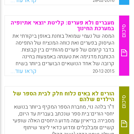
קראו עוד...
28-02-2016
רשם הערות, ופרש בסוף השנה כשהוא מרגיש
מובס. הוא כתב ספר אודות שנת ההוראה שלו.
רביץ' שואלת מה ניתן, אם כן, ללמוד מכך?
מעברים ולא פערים: קליטת יוצאי אתיופיה
לדבריה, לא קל ללמד. מורים אינם יכולים "להציל
סיכום
במערכת החינוך
חיים" בשנתם הראשונה. לפני כניסתך לכיתה, היה
המסה של נעמי שמואל בוחנת באופן ביקורתי את
מוכן היטב. דע את תחום הדעת שלך. למד כיצד
העיסוק בפערים ואת כוחה המנציח של התפיסה
לנהל כיתה. הקדש סמסטר או שנה כסטודנט
בדבר קיומם של פערים מהותיים בין קבוצות.
להוראה, בליווי של מורה חונך. הוראה היא מקצוע
הכותבת מדגימה את טענתה באמצעות בחינה
לא בילוי, ולא לחובבנים (Diane Ravitch).
קרובה של אחד הנושאים הבוערים ביותר בשיח
החינוכי הישראלי: החינוך של תלמידים יוצאי
קראו עוד...
Facebook
Email
WhatsApp
X
20-12-2015
אתיופיה. הכותבת מצביעה על תהליכים של
גזענות תרבותית מוסווית המניחה הבדל מהותי ולא
ניתן לשינוי בין פרטים מרקע שונה. לטענתה, שיח
הורים לא באים כלוח חלק לבית הספר של
חברתי וחינוכי על פערים תרבותיים קשיחים עשוי
סיכום
הילדים שלהם
לשמר גזענות זו ולתרום בלא יודעין להנצחתה. לכן
ד"ר בלהה נוי, מחברת הספר המקיף ביותר בנושא
שמואל מציעה חלופה לשיח זה, הממוקדת
יחסי הורים־בית ספר שנכתב בעברית עד היום,
ב"מעברים". עיסוק במעבר בין-תרבותי מסיט את
מסבירה בריאיון עמה מדוע היחסים האלה שופעי
תשומת הלב ממאפייניהם האישיים של בני אדם
קשיים ומבלבלים ומדוע כדאי ליצור שיתוף
אל עבר ההקשר הרחב שבו מתעצבת זהותם של