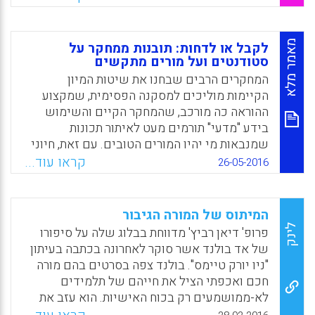
Facebook
Email
WhatsApp
X
מאמר מלא
לקבל או לדחות: תובנות ממחקר על
סטודנטים ועל מורים מתקשים
המחקרים הרבים שבחנו את שיטות המיון
הקיימות מוליכים למסקנה הפסימית, שמקצוע
ההוראה כה מורכב, שהמחקר הקיים והשימוש
בידע "מדעי" תורמים מעט לאיתור תכונות
שמנבאות מי יהיו המורים הטובים. עם זאת, חיוני
שהמכללות להוראה בשיתוף משרד החינוך
קראו עוד...
26-05-2016
ימשיכו לחפש אחר שיטות מיון ודרכי הכשרה
שיצמצמו ככל האפשר את כניסתם של מורים לא
מתאימים. זאת משום שלאחר השתלבותם
המיתוס של המורה הגיבור
במערכת החינוך קשה בהרבה לשפר את תפקודם
לינק
פרופ' דיאן רביץ' מדווחת בבלוג שלה על סיפורו
או לפטר אותם (אליעזר יריב).
של אד בולנד אשר סוקר לאחרונה בכתבה בעיתון
"ניו יורק טיימס". בולנד צפה בסרטים בהם מורה
Facebook
Email
WhatsApp
X
חכם ואכפתי הציל את חייהם של תלמידים
לא-ממושמעים רק בכוח האישיות. הוא עזב את
עבודתו, כדי ללמד, לא הצליח להשתלט על כיתתו,