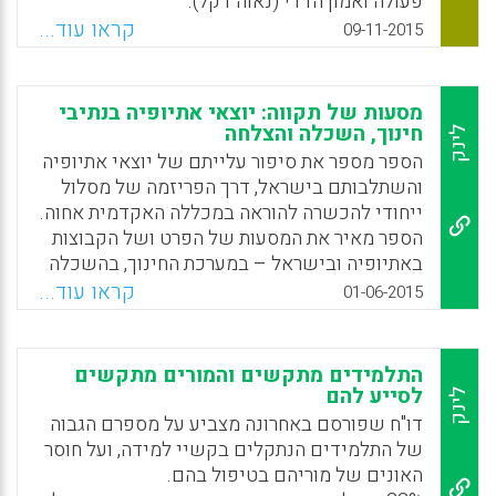
פעולה ואמון הדדי (נאוה דקל).
פרטים וקבוצות (נעמי שמואל).
קראו עוד...
09-11-2015
Facebook
Email
WhatsApp
X
Facebook
Email
WhatsApp
X
מסעות של תקווה: יוצאי אתיופיה בנתיבי
חינוך, השכלה והצלחה
לינק
הספר מספר את סיפור עלייתם של יוצאי אתיופיה
והשתלבותם בישראל, דרך הפריזמה של מסלול
ייחודי להכשרה להוראה במכללה האקדמית אחוה.
הספר מאיר את המסעות של הפרט ושל הקבוצות
באתיופיה ובישראל – במערכת החינוך, בהשכלה
הגבוהה. הוא מעלה שאלות של גיבוש זהות אישית
קראו עוד...
01-06-2015
ומקצועית, דילמות של חיי היום-יום בקליטה
ובהשתלבות ודילמות של החלטות חשובות בחיים.
הספר מתאר את החלום ואת החזון של העלייה
התלמידים מתקשים והמורים מתקשים
לירושלים וכן את ההגשמה של ההכשרה להוראה
לסייע להם
לינק
כמסעות של תקווה בדרך ארוכה של התנסויות
דו"ח שפורסם באחרונה מצביע על מספרם הגבוה
משמעותיות ומחקרים שנעשו במשך יותר מעשר
של התלמידים הנתקלים בקשיי למידה, ועל חוסר
שנים (אסתר קלניצקי, שוש מלאת, נחום כהן).
האונים של מוריהם בטיפול בהם.