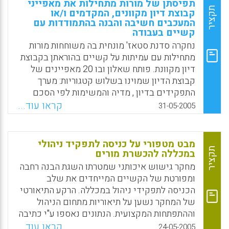
תפיסתן של מורות מתחילות את מאפייני
בבתי ספר תיכוניים או באוניברסיטה לומדים
התייחסות רב-מקצועית לתופעת ההימנעות
תקציר
קבוצת דיון מקוונים, המקדמים ו/או
התלמידים להתמודד עם בעיות אלו, אך בבתי
המעכבים חשיבה והבנה בהתמודדות עם
ובעירוב גורמי טיפול, חינוך ורווחה. (צילה טנא)
הספר היסודיים הם זקוקים להנחיה של המורים
קשיים בעבודה
Facebook
Email
WhatsApp
X
ולהקניית אסטרטגיות למידה מתאימות.
נחקרה סדנת סטאז' מונחית בה משוחחות מורות
מתחילות עם עמיתות על קשיים בהוראתן בקבוצת
Facebook
Email
WhatsApp
X
דיון מקוונת. פותח שאלון ובו 20 מאפיינים של
קבוצת הדיון שמוינו בשלוש קטגוריות: מערך
התפקידים בדיון , מדיה והמשימות לפי הסכם
השתתפות. נמצא שהמשתתפות תפסו את השיחה
קראו עוד...
31-05-2005
המקוונת כמקדמת הבנה על קשיים וחשיבה על
דרכי התמודדות. מצגת מתוך הרצאתם של צביה
לוטן ויצחק גילת בכנס "גולשים באינטרנט 6",
מבט מטפורי על כניסה לתפקיד ניהולי
שהתקיים במכון מופ"ת, 31.5.05
תקציר
במכללה להכשרת מורים
מחקר גישוש איכותני שמטרתו השגת הבנה רחבה
Facebook
Email
WhatsApp
X
ומפורטת של הקשיים המייחדים את שלב
הכניסה לתפקידי ניהול במכללה. הרקע התיאורטי
של המחקר נשען על תיאוריות מתחום הניהול
וההתפתחות המקצועית. הנתונים נאספו ע"י כתיבה
נרטיבית, מסמכים כתובים וריאיון עומק עם נחקר
קראו עוד...
24-05-2005