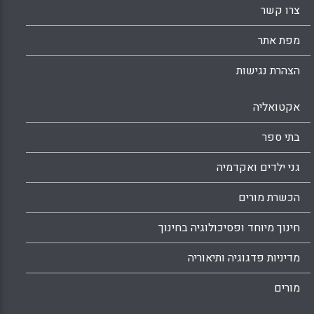
צרו קשר
פסיבית בשעה שהחינוך, המשועבד לדוגמה
כלכלית בעולם דיגיטלי, מציג את החיים כמחזה
מפת אתר
ראווה של צבירה ותשוקה.
Facebook
Email
WhatsApp
X
הצהרת נגישות
אקטואליה
בתי ספר
גני ילדים ואקדמיה
הכשרת מורים
חינוך מיוחד ופסיכולוגיה בחינוך
מדיניות פדגוגיה ותיאוריה
מורים