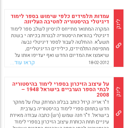
הטבעית של הזהות הפלסטינית. זהות פלסטינית
משובשת אינה מאפשרת לפלסטינים להיפתח
ולהתפתח. מסקנה: מדינת ישראל ומערכת החינוך
עמדות תלמידים כלפי שימוש בספר לימוד
שלה צריכות לאפשר לפלסטינים אזרחי ישראל
דיגיטלי בהיסטוריה לחטיבה העליונה
לינק
לעבד את הזיכרון ההיסטורי שלהם כדי להיחלץ
המקרה המתואר מתייחס לניסיון לשלב ספר לימוד
ממנו; זה טוב לערבים וגם טוב ליהודים (איימן
דיגיטלי בהוראת היסטוריה לבגרות בכיתה י בשנת
אגבאריה).
תשע"א. ההחלטה לעבור לספר דיגיטלי נבעה
מתפיסת התלמידים, כילידים הדיגיטליים,
Facebook
Email
WhatsApp
X
שיאמצו את המדיום החדש ואף יעדיפו אותו על
פני המדיום המסורתי. גם העלות הנמוכה נתפסה
קראו עוד...
18-02-2012
כתמריץ. בפועל הסתבר שהקשיים היו רבים
וההתנגדות העצימה. הנחת קלות השימוש בספר
דיגיטלי של "דור הנט" התבדתה ( רות אש-
על עיצוב הזיכרון בספרי לימוד בהיסטוריה
ארגייל).
לבתי הספר הערביים בישראל 1948 –
לינק
2008
Facebook
Email
WhatsApp
X
ד"ר אריה קיזל כותב בבלוג המרתק שלו על מחקר
חדש בתחום ספרי לימוד בהיסטוריה בערבית
בישראל. ד"ר חנה שמש (רש) כתבה עבודה מאירת
עיניים תחת הכותרת עיצוב הזיכרון בספרי לימוד