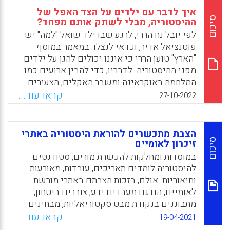
איך לדבר עם ילדים על הצד האפל של
סיכום
ההיסטוריה, מבלי לשתק אותם מפחד?
לפי יובל נח הררי, לרגע שבו ילד שואל "למה" יש
פוטנציאל אדיר, וכדאי לנצלו. במאמר במוסף
"הארץ" טוען הררי כי איננו יכולים להגן על ילדים
מפני ההיסטוריה. לדבריו, כדי להבין ארועים כמו
המלחמה באוקראינה ומשבר האקלים, הצעירים
חייבים להתמודד עם השאלות הגדולות של
קראו עוד...
27-10-2022
ההיסטוריה: למה יש מלחמות? מהו מקומם של בני
האדם בטבע? מה זה כסף, ולמה הוא כה חשוב?
הצבת מתכשרים להוראת היסטוריה באתרי
Facebook
Email
WhatsApp
X
סיכום
זיכרון לאומיים
במוסדות ומחלקות להכשרת מורים, סטודנטים
להיסטוריה לומדים תאריכים, עובדות, מאורעות
ותיאוריות. אולם, בזכות הצבתם באתרי מורשת
לאומיים, הם גם מעבדים ידע, צוברים ביטחון,
מתבוננים בנקודת מבט סקטוריאליות, מבחינים
בנרטיבים נוספים אשר מושמטים מספרי הלימוד
קראו עוד...
19-04-2021
וזוכים לחוויית לימוד מעשירה ומשמעותית.