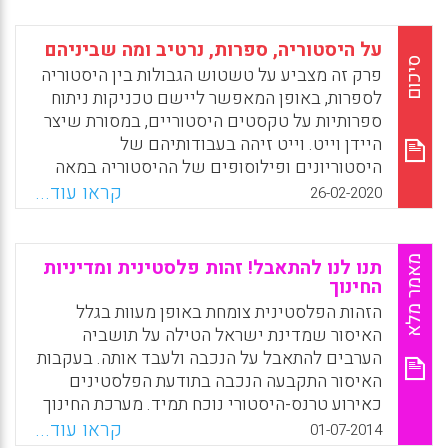
Facebook
Email
WhatsApp
X
על היסטוריה, ספרות, נרטיב ומה שביניהם
סיכום
פרק זה מצביע על טשטוש הגבולות בין היסטוריה
לספרות, באופן המאפשר ליישם טכניקות ניתוח
ספרותיות על טקסטים היסטוריים, במסורת שיצר
היידן וייט. וייט זיהה בעבודותיהם של
היסטוריונים ופילוסופים של ההיסטוריה במאה
ה-19 סגנונות רטוריים שונים שבאמצעותם הציגו
קראו עוד...
26-02-2020
את ניתוחיהם ההיסטוריים, וכן ארבעה ז'אנרים
ספרותיים שדרכם הוצג "הסיפור ההיסטורי'
שלהם: רומנטי, טרגי, קומי ואירוני.
מאמר מלא
תנו לנו להתאבל! זהות פלסטינית ומדיניות
החינוך
Facebook
Email
WhatsApp
X
הזהות הפלסטינית צומחת באופן מעוות בגלל
האיסור שמדינת ישראל הטילה על תושביה
הערבים להתאבל על הנכבה ולעבד אותה. בעקבות
האיסור התקבעה הנכבה בתודעת הפלסטינים
כאירוע טרנס-היסטורי נוכח תמיד. מערכת החינוך
הישראלית משבשת בדרכים שונות את צמיחתה
קראו עוד...
01-07-2014