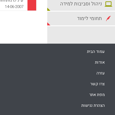
עינינו מתהו
ניהול וסביבות למידה
כתיבה אישית/
14-06-2007
שכלליה עוד 
החינוכית מת
תחומי לימוד
הכתיבה הזאת
רבות משמעותיו
k
App
עמוד הבית
אודות
עזרה
צרו קשר
מפת אתר
הצהרת נגישות