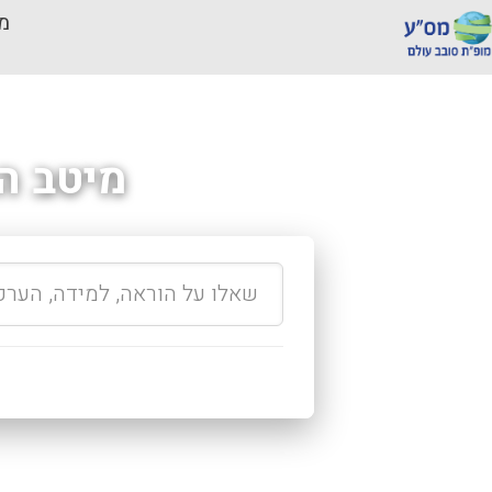
מכ
מיטב ה