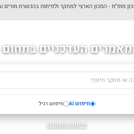
ון מופ"ת - המכון הארצי למחקר ולפיתוח בהכשרת מורים וב
מאמרים העדכניים בתחום ה
חיפוש AI
חיפוש רגיל
חיפוש מתקדם