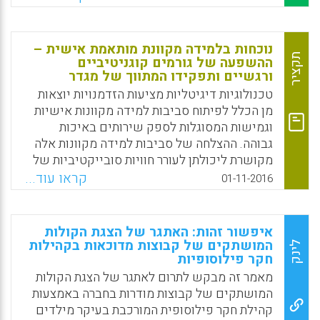
במסגרת הכנס שנושאו היה Living Diversity
Facebook
Email
WhatsApp
X
והתקיים בעיר ויטנברג שבגרמניה (העיר בה
ממוקם המטה של הארגון שהוקם ביוזמת נשיא
נוכחות בלמידה מקוונת מותאמת אישית –
גרמניה). מדי שנה נוטל הארגון נושא לפעולה
תקציר
ההשפעה של גורמים קוגניטיביים
ורגשיים ותפקידו המתווך של מגדר
והשנה הנושא של Diversity נבחר להיות הנושא
המרכזי. בכנס השתתפו ראשי ארגונים גרמנים
טכנולוגיות דיגיטליות מציעות הזדמנויות יוצאות
וישראלים העוסקים בחילופי נוער וצעירים אשר
מן הכלל לפיתוח סביבות למידה מקוונות אישיות
שמו לעצמם למטרה את הפעולה המשותפת של
וגמישות המסוגלות לספק שירותים באיכות
הדור הצעיר בשתי המדינות. ד"ר קיזל שימש ראש
גבוהה. ההצלחה של סביבות למידה מקוונות אלה
הוועדה הישראלית-גרמנית לחקר ספרי לימוד בין
מקושרת ליכולתן לעורר חוויות סובייקטיביות של
השנים 2010 ל-2015 והרצאתו אתגרה את
נוכחות, שדרכן לומדים מקוונים מרגישים שהם
קראו עוד...
01-11-2016
השומעים לדיון ער בשיח הקורבני אשר לדבריו
"ממוקמים" באופן אינדיבידואלי בתוך סביבה
השתרש בשיח בקהילות שונות – אזרחיות
חינוכית בעלת אופי אנושי, אמיתית. המחברים בנו
ופרופסיונאליות – בישראל (אוניברסיטת חיפה).
מודל משולב שממקם תהליכים קוגניטיביים
איפשור זהות: האתגר של הצגת הקולות
(השליטה הנתפסת של לומד מקוון, תשומת לב
המושתקים של קבוצות מדוכאות בקהילות
לינק
Facebook
Email
WhatsApp
X
חקר פילוסופיות
ממוקדת, דמיון מנטלי) ורגש בליבה של תצורת
הנוכחות, ומתייחס לתפקיד המתווך של מגדר
מאמר זה מבקש לתרום לאתגר של הצגת הקולות
(Rodriguez-Ardura, Inma; Meseguer-Artola,
המושתקים של קבוצות מודרות בחברה באמצעות
Antoni, 2016).
קהילת חקר פילוסופית המורכבת בעיקר מילדים