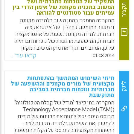
התפקיד של הנוכחות החברתית ושל
שהעלו הסטודנטים ושלא זכו לתגובות מצד
תקציר
המשוב בתכנית מקוונת של אימון הדדי בין
עמיתים עבור סטודנטים להוראה
חבריהם. שיתוף פעולה דורש אינטראקציה אבל
אינו מסתכם באינטראקציה, דבר שהוכח על ידי
מחקר זה התמקד במתן משוב בלמידה מקוונת
רמות שונות של שיתוף פעולה על פני דפוסים
ובמשוב המומשג כתהליך של אינטראקציה
אינטראקציוניים שונים. הנוכחות החברתית
חברתית. למידה מקוונת נשענת על אינטראקציה
מסייעת להבין את שיתוף הפעולה באמצעות
חברתית, המושפעת מרגשות של נוכחות חברתית.
ביסוס של קהילת למידה חמה וקולגיאלית כדי
על כן, המחברים חקרו את מתן המשוב המקוון
לעודד אינטראקציה והשתתפות (Huahui Zhao;
הנתפס והמתקבל, ואת הלכידות ביניהם. בנוסף,
קראו עוד...
01-08-2014
Sullivan, Kirk P. H.; Mellenius, Ingmarie, 2014)
המחברים חקרו את ההשפעה של הנוכחות
החברתית על תהליכי מתן המשוב (Marieke
Facebook
Email
WhatsApp
X
Thurlings, Marjan Vermeulen, Theo
חיזוי השימוש המתמשך בהתפתחות
Bastiaens, Sjef Stijnen, 2014).
מקצועית של מורים מקוונים וההשפעה של
לינק
חברותיות ונוכחות חברתית בסביבה
Facebook
Email
WhatsApp
X
מתוקשבת
מחקר זה בחן כיצד "מודל של קבלת הטכנולוגיה"
(Technology Acceptance Model (TAM)
מבוסס היטב יכול לחזות את הכוונות של מורים
להמשיך את השימוש בלמידה מקוונת לצורך
התפתחות מקצועית בהתבסס על הקלות הנתפסת