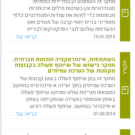
מנהיגותם של מהטמה גנדהי ושל אחרים,
מחקר זה השתמש הן במדידות כמותיות
מצביעים על כך שגם לנוכחות מנהיג, ובייחוד
סטנדרטיות והן בשיטות סילום איכותניות
לממד הפיזי שלה, תפקיד חשוב. למרות חשיבותו
מבוססות כדי לזהות את עמדות הסטודנטים כלפי
של ממד זה הוא נעדר מתיאוריות מובילות של
מאפייני בניית יחסי-קרבה של מנחים ואת
מנהיגות. בעבודה זו המחברת עושה צעד ראשון
ההעדפות שלהם לגבי הפרקטיקות לבניית
ראשון לקראת פיתוח תיאוריה של נוכחות
יחסי-קרבה של המנחים בסביבות למידה מקוונות.
קראו עוד...
15-01-2015
מנהיגותית בארגונים תוך ביסוס אמפירי של תוקף
הממצאים הצביעו על העדפה חזקה למאפיינים
המבנה והתוקף האמפירי של מדד של תיאוריה זו
ופרקטיקות מבוססי-מנחה על פני מאפיינים
(הלה ברגר).
ופרקטיקות מבוססי-פדגוגיה(Wright, Robert;
השתתפות, אינטראקציה ונוכחות חברתית:
Jones, Greg; D'Alba, Adriana, 2015).
תקציר
מחקר גישוש של שיתוף פעולה בקבוצות
Facebook
Email
WhatsApp
X
מקוונות של הערכת עמיתים
Facebook
Email
WhatsApp
X
מחקר זה בחן שיתוף פעולה בשש קבוצות של
הערכת עמיתים בתוך ועידה א-סינכרונית במחשב.
התוצאות מציינות שלא התרחש שיתוף פעולה
באופן אוטומטי בוועידה שהתקיימה באופן
א-סינכרוני במחשב. שיתוף פעולה דורש
השתתפות משום ששיתוף פעולה לא התרחש
קראו עוד...
01-09-2014
בשתי קבוצות שבהן הייתה השתתפות נמוכה של
הסטודנטים; אולם, ההשתתפות לא מובילה
לשיתוף פעולה, כפי שהוכח באמצעות הפוסטים