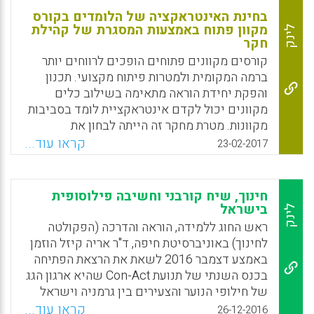
בחינת האינטראקציה של הלומדים בקורס
מקוון פתוח באמצעות המסגרת של קהילת
לינק
חקר
קורסים מקוונים פתוחים הופכים לרווחים יותר
ברמה המקומית ולמטרות פיתוח מקצועי. תכנון
והפקת יחידת הוראה מתאימה בשילוב כלים
מקוונים יכול לקדם אינטראקציית לומד בסביבות
מקוונות. מטרת מחקר זה הייתה לבחון את
אינטראקציית הלומדים ואת התפיסות שלהם לגבי
קראו עוד...
23-02-2017
נוכחות הוראה, נוכחות חברתית ונוכחות קוגניטיבית
בקורס מקוון פתוח המוצע עבור פיתוח מקצועי
בשלוש אוניברסיטאות שבדיות, תוך שימוש
חינוך, שיח קורבני וחשיבה פילוסופית
במסגרת קהילת החקר. הקורס היה פתוח לכולם
בישראל
לינק
וללא תשלום, ומשך משתתפים מכל העולם. כדי
ראש החוג ללמידה, הוראה והדרכה (הפקולטה
להבין את האינטראקציות המקוונות של הקורס,
לחינוך) באוניברסיטת חיפה, ד"ר אריה קיזל הוזמן
שלוש נוכחויות של קהילת חקר הותאמו לשלושה
באמצע דצמבר 2016 לשאת את הרצאת הפתיחה
סוגים של אינטראקציה (Mohsen Saadatmand,
בכנס השנתי של תנועת Con-Act שהיא ארגון הגג
Lars Uhlin, Maria Hedberg, Maria
של חילופי הנוער והצעירים בין גרמניה וישראל
Kvarnstrom , 2017).
(ארגון שנוסד בשנת 2000). ההרצאה ניתנה
קראו עוד...
26-12-2016