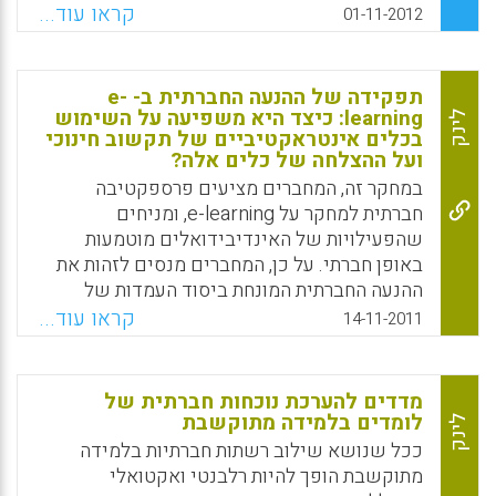
של שימוש והתועלת (Smith J and Sivo S.,
קראו עוד...
01-11-2012
2012).
Facebook
Email
WhatsApp
X
תפקידה של ההנעה החברתית ב- e-
learning: כיצד היא משפיעה על השימוש
לינק
בכלים אינטראקטיביים של תקשוב חינוכי
ועל ההצלחה של כלים אלה?
במחקר זה, המחברים מציעים פרספקטיבה
חברתית למחקר על e-learning, ומניחים
שהפעילויות של האינדיבידואלים מוטמעות
באופן חברתי. על כן, המחברים מנסים לזהות את
ההנעה החברתית המונחת ביסוד העמדות של
הלומדים המקוונים ואת התנהגות שלהם לגבי
קראו עוד...
14-11-2011
השימוש בכלים האינטראקטיביים של תקשוב
חינוכי. המחברים מציעים מסגרת קונספטואלית
מקיפה המזהה שתי קבוצות של הנעה חברתית
מדדים להערכת נוכחות חברתית של
(Hernandez, Blanca, Teresa . Montaner, F.
לומדים בלמידה מתוקשבת
לינק
Javier Sese, and Pilar Urquizu ).
ככל שנושא שילוב רשתות חברתיות בלמידה
מתוקשבת הופך להיות רלבנטי ואקטואלי
Facebook
Email
WhatsApp
X