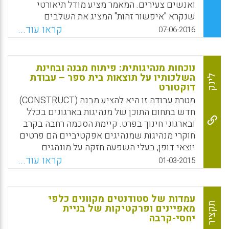
ואנשים צעירים. המאמר מציע מודל תיאורטי
Facebook
Email
WhatsApp
X
שנקרא "איפשור זהות" המציג את השלבים
שבהם, תחת התפקיד המנחה שמגלמת קהילת
קראו עוד...
07-06-2016
החקר הפילוסופית, המטא-נרטיב ההגמוני של
הזרם המרכזי בחברה מפנה מקום לזהות של חברי
קבוצות הנמצאות בשוליים. המודל מבוסס על
נוכחות מנהיגותית: פיתוח מבנה ובחינת
ההכרה בנרטיבים שונים בתוך רשת של נרטיבים
השלכותיו על תוצאות בית ספר – עבודת
לינק
דוקטורט
משותפים שאינה מבכרת את המטא-נרטיב.
המאמר מדווח על ההתנסויות של מתווכים
מטרת עבודה זו היא להציע מבנה (CONSTRUCT)
ותלמידים ממגזרים חלשים ומודרים בחברה
חדש בתחום התוכן של מנהיגות בארגונים בכלל
בשתי מדינות אשר השתתפותם בקהילות חקר
ובארגוני חינוך בפרט. קיימת הסכמה רחבה בקרב
פילוסופיות סיפקה להם לא רק "קול" אלא גם
חוקרי מנהיגות שמנהיגים אפקטיביים הם פרטים
נוכחות וזהות (Arie Kizel, 2016).
יוצאי דופן, בעלי השפעה חזקה על מונהגים
וארגונים. חוקרי מנהיגות התמקדו בעיקר
קראו עוד...
01-03-2015
Facebook
Email
WhatsApp
X
במנהיגים מעצבים או כריזמטיים, המתאפיינים
ביכולת השראה ושימוש באידיאלים, ובייחוס
יכולות יוצאות דופן כלפיהם מצד המונהגים. לצד
עמדות של סטודנטים מקוונים כלפי
זה, מחקרים שונים, תיאוריות על גופניות
תקציר
מאפיינים ופרקטיקות של בניית
יחסי-קרבה
במנהיגות, ודוגמאות היסטוריות ובנות זמננו כגון