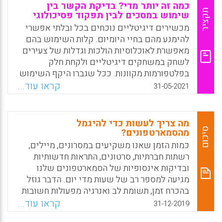
כמה זה יותר מדי? בדיקת הקשר בין
Facebook
Email
WhatsApp
X
תקציר
שימוש במסכים לבין תפקוד פסיכולוגי
מכשירים דיגיטליים נוכחים בכל ובלתי אפשרי
להימנע מהם בחיי היומיום. קלות השימוש בהם
מאפשרת לאוכלוסיות הולכות וגדלות של צעירים
לשחק במשחקים דיגיטליים ולקחת חלק
בפלטפורמות מקוונות. ככל שגברו היקף השימוש
ותדירותו, כך עלו חששות לגבי הקשר בין השימוש
קראו עוד...
31-05-2021
במכשירים לבין סוגיות של בריאות נפשית, כגון
דיכאון והימנעות חברתית.
מה צריך לעשות כדי להיגמל
Facebook
Email
WhatsApp
X
סיכום
מהסמארטפונים?
כמות הזמן שאנו משקיעים במסרונים, מיילים,
רשתות חברתיות, סרטונים, התראות חדשותיות
ובדיקות אינסופיות של הסמארטפונים שלנו
מגיעה למספר רב של שעות מדי יום. הדבר גוזל
בהכרח זמן, תשומת לב ואנרגיה מפעולות חשובות
כמו עבודה ולימודים ופוגע בהישגי התלמידים
קראו עוד...
31-12-2019
והמורים בבית הספר. הצפצופים והאיתותים,