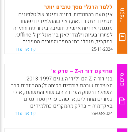
ללמד הרגלי מסך טובים יותר
תקציר
אין טעם בהתנגדות, דחייה ומיגור של טלפונים
חכמים. במקום זאת, רצוי שהתלמידים יפתחו
מנגנוני אחריות אישית, חשיבה ביקורתית וחתירה
לפתרון בעיות וילמדו לאזן בין אונליין ל-Offline.
במקביל, מנהלי בתי הספר והמורים מחויבים
להוביל התערבויות שיתופיות, קהילתיות וחברתיות
קראו עוד...
25-11-2024
בנושא אחריות ברשת ושימוש מושכל בעזרים
טכנולוגיים.
פרויקט דור ה-Z – פרק א'
Facebook
Email
WhatsApp
X
סיכום
בני דור ה-Z הם ילידי השנים 2013-1997.
הצעירים שבהם לומדים בכיתה ד'; המבוגרים כבר
השתלבו בשוק העבודה העכשווי והמשתנה, אולי
כמורים מתחילים, או שהם עדיין סטודנטים
באקדמיה – בחלק מהמקרים כתלמידים
במכללות להוראה. על מערכת החינוך להכיר את
קראו עוד...
28-03-2024
מאפייניהם ואת צורכיהם. פרויקט מיוחד של
פורטל מס"ע – פרק א'