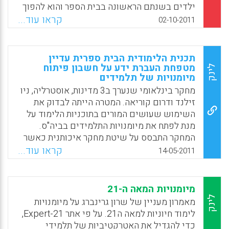
(נטעלי גבירץ) .
ילדים בשנתם הראשונה בבית הספר והוא להפוך
את הרישום למרכזי יותר בתכנית הכתיבה שלהם,
קראו עוד...
02-10-2011
Facebook
Email
WhatsApp
X
בייחוד במהלך המחצית הראשונה של השנה.
המחברת רצתה לבחון את הקשר בין הקניית
הרישום לבין הלמידה של הילדים לקראת כתיבה.
תכנית הלימודית הבית ספרית עדיין
מדובר בששת החודשים הראשונים של ההוראה
מטפחת העברת ידע על חשבון פיתוח
לינק
מיומנויות של תלמידים
הפורמלית כאשר משלבים בין אוריינות ויזואלית
לאוריינות לשונית (Mackenzie, Noella).
מחקר בינלאומי שנערך ב3 מדינות, אוסטרליה, ניו
זילנד ודרום קוריאה. המטרה הייתה לבדוק את
Facebook
Email
WhatsApp
X
השימוש שעושים המורים בתוכניות הלימוד על
מנת לפתח את מיומנויות התלמידים בביה"ס.
המחקר התבסס על שיטת מחקר איכותנית כאשר
נבדקו 3 בתי ספר ובהם רואיינו המורים והנהלת
קראו עוד...
14-05-2011
ביה"ס. הממצאים מלמדים כי בכל שלושת בתי
הספר נקטו המורים בגישה שמחזקת את העברת
התכנים לתלמידים, אך אינה מעצימה אותם
מיומנויות המאה ה-21
מבחינת טיפוח ופיתוח המיומנויות. המורים, אמנם
לינק
מאמרון מעניין של שרון גרינברג על מיומנויות
נוהגים לערוך התאמות לתכנית הלימודים על מנת
לימוד חיוניות למאה ה21. על פי אתר Expert-21,
לכוונתם להפעלת התלמידים בכיתה מבחינת
כדי להגדיל את האטרקטיביות של תלמידי