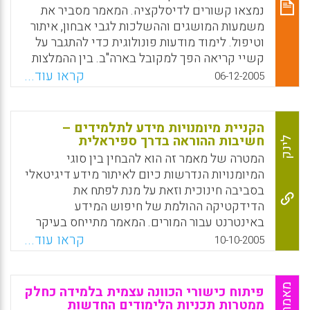
נמצאו קשורים לדיסלקציה. המאמר מסביר את
בחשבון והקשר ביניהן( דליה פילוסוף).
משמעות המושגים וההשלכות לגבי אבחון, איתור
Facebook
Email
WhatsApp
X
וטיפול. לימוד מודעות פונולוגית כדי להתגבר על
קשיי קריאה הפך למקובל בארה"ב. בין ההמלצות
במאמר: לאתר כבר בגן ילדים קשיים שפתיים
קראו עוד...
06-12-2005
ולהפנות בזמן לקלינאית תקשורת, גננת שי"ח, או
מורה לחינוך מיוחד. יש לעקוב אחר אוצר מילים
ושליטה בשפה. מומלץ ביותר להקריא לילדים
הקניית מיומנויות מידע לתלמידים –
בבית ולהעשיר את אוצר המילים שלהם. הקראת
חשיבות ההוראה בדרך ספיראלית
לינק
ספרים צריכה להמשך גם בשנים הראשונות של
המטרה של מאמר זה הוא להבחין בין סוגי
בית-הספר. אוצר מילים ושליטה בשפה הם
המיומנויות הנדרשות כיום לאיתור מידע דיגיטאלי
חשובים ביותר, לא רק עבור קריאה. ילד שאותר
בסביבה חינוכית וזאת על מנת לפתח את
כבעל קשיי למידה זקוק להוראה מתקנת כבר בגן,
הדידקטיקה ההולמת של חיפוש המידע
באווירה תומכת, בתוך המסגרת החינוכית (נופר
באינטרנט עבור המורים. המאמר מתייחס בעיקר
ישי-קרין)
לנקודת המבט של התלמידים, והקשיים שלהם
קראו עוד...
10-10-2005
ומתוך כך מציע כיוונים לבניית הדידקטיקה
Facebook
Email
WhatsApp
X
הנכונה והראויה של מידענות לבתי הספר. תהליך
דליית המידע הוא תהליך מורכב למדי הדורש ידע
פיתוח כישורי הכוונה עצמית בלמידה כחלק
ומיומנויות מתחומים שונים. במידה רבה יש לתאם
ממטרות תכניות הלימודים החדשות