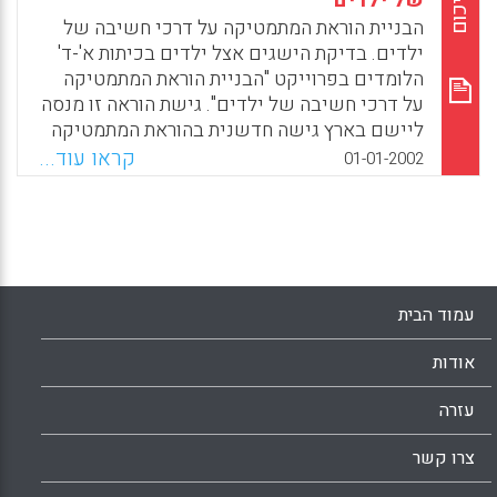
סיכום
של ילדים
אופרטיבי לעבודה (רחל שי)
הבניית הוראת המתמטיקה על דרכי חשיבה של
ילדים. בדיקת הישגים אצל ילדים בכיתות א'-ד'
Facebook
Email
WhatsApp
X
הלומדים בפרוייקט "הבניית הוראת המתמטיקה
על דרכי חשיבה של ילדים". גישת הוראה זו מנסה
ליישם בארץ גישה חדשנית בהוראת המתמטיקה
לפיה המורות לומדות להכיר לעומק דרכי חשיבה
קראו עוד...
01-01-2002
של ילדים בפתרון בעיות מתמטיות ואת המחקר
העוסק בתחום זה. ידע זה משמש בסיס לתכנון
ההוראה. במהלך ההוראה מוצגות לילדים בעיות
מאתגרות. הילדים פותרים באסטרטגיות פתרון
שונות תוך כדי דיון. (רותי שטיינברג)
עמוד הבית
Facebook
Email
WhatsApp
X
אודות
עזרה
צרו קשר