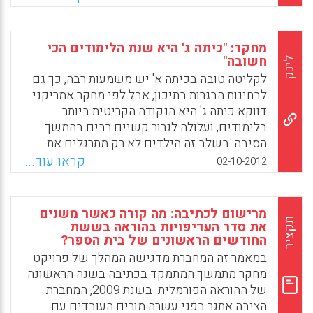
הבנת הנקרא (Lord, Kathleen M. , 2015).
Facebook
Email
WhatsApp
X
מחקר: "כיתה ג' היא שנת הלימודים הכי
חשובה"
לינק
לקליטה טובה בכיתה א' יש משמעות רבה, כך גם
לבחינות הבגרות בתיכון, אבל לפי מחקר אמריקני
דווקא כיתה ג' היא הנקודה הקריטית ביותר
בלימודים, ועלולה לגרור קשיים רבים בהמשך.
הסיבה: בשלב זה הילדים לא רק מתרגלים את
מיומנות הקריאה, אלא מתחילים לדלות מידע
קראו עוד...
02-10-2012
מטקסטים. "צריך לתגבר ילדים מתקשים בכיתה
זו", אומרת החוקרת. בטור שכתבה עבור מגזין טיים,
מסבירה חוקרת וסופרת מוכרת בארה"ב, אנני מרפי
מרישום לכתיבה: מה קורה כאשר משנים
פול, שספרה הבא "מבריק – המדע שמאחורי
תקציר
את סדר העדיפויות בהוראה בששת
החודשים הראשונים של בית הספר?
החוכמה" עוסק בנושא זה בדיוק, מדוע דווקא
כיתה ג' היא משמעותית כל כך. לפי פול, העניין
במאמר זה המחברת מדגישה המהלך של פרויקט
קשור בעיקר ביכולות קריאה ועיבוד מידע. בכיתה
מחקר מתמשך המתמקד בכתיבה בשנה הראשונה
ג', מסתבר, יפסיק הילד לקרוא בטקסט את הסיפור
של ההוראה הפורמלית. בשנת 2009, המחברת
הכללי, ויתחיל לדלות מהמילים אינפורמציה
הציבה אתגר בפני עשרה מורים העובדים עם