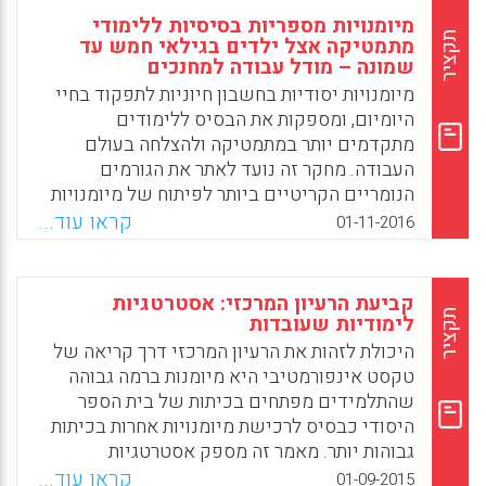
מיומנויות מספריות בסיסיות ללימודי
תקציר
מתמטיקה אצל ילדים בגילאי חמש עד
שמונה – מודל עבודה למחנכים
מיומנויות יסודיות בחשבון חיוניות לתפקוד בחיי
היומיום, ומספקות את הבסיס ללימודים
מתקדמים יותר במתמטיקה ולהצלחה בעולם
העבודה. מחקר זה נועד לאתר את הגורמים
הנומריים הקריטיים ביותר לפיתוח של מיומנויות
מתמטיות אצל ילדים בגילאי חמש עד שמונה.
קראו עוד...
01-11-2016
נמצא כי על גננות ומורים להתמקד בארבע
מיומנויות מרכזיות: מובן סמלי ובלתי סמלי של
מספרים, הבנה של יחסים מתמטיים, כישורי
קביעת הרעיון המרכזי: אסטרטגיות
ספירה ומנייה ומיומנויות בסיסיות באריתמטיקה.
תקציר
לימודיות שעובדות
היכולת לזהות את הרעיון המרכזי דרך קריאה של
Facebook
Email
WhatsApp
X
טקסט אינפורמטיבי היא מיומנות ברמה גבוהה
שהתלמידים מפתחים בכיתות של בית הספר
היסודי כבסיס לרכישת מיומנויות אחרות בכיתות
גבוהות יותר. מאמר זה מספק אסטרטגיות
לימודיות עבור מיומנות חשובה זו כמו גם לשיפור
קראו עוד...
01-09-2015