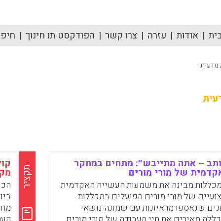
ית
אודות
עזרה
צרו קשר
הפודקסט תו חינוך
חיפוש
 מדעית
עית
ותב – אתה מתייבש״: מתחים במחקר
קול
תקציר
קדמית של מורי מורים
מקצו
מכללות מבינה את משמעות העשייה האקדמית
ועיים של מורי מורים הפועלים במכללות
נים שנאספו מראיונות עם שמונה נושאי
מחד
לה מאירים את חיי העבודה של מורי מורים
הער