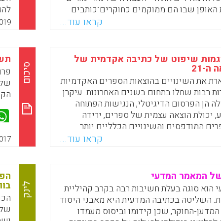
 האופן שבו הם ממוקמים כחוקרים־כותבים
להג
יפיות למחקר אינן ברורות.
קראו עוד...
019
Faceboo
Email
Whats
X
גמות שיפוט של כתיבה אקדמית של
תשע
סיכום
ה-21
פרו
ארת את השינויים בהוצאות הספרים האקדמיות
של 
ת רבות שחלו בתחום בשנים האחרונות. עיקרן
הקד
ה הן הפרסום הדיגיטלי, הנגישות הפתוחה
, יכולת הוצאה עצמית של ספרים, ירידה
ים המודפסים והשינויים הכלליים יותר
רה הנוגעים לאופני הלמידה, לתקשורת
קראו עוד...
017
כתיבה. בייחוד הסקירה מבקשת לבחון אם
יבטים האלה: הקפדה על סגנון הכתיבה
 כללי השימוש בהפניות.
של המאמר המדעי
הפע
בוו
לינק
 הוא סוגה בעלת חשיבות רבה בקרב קהיליית
Faceboo
Email
Whats
X
הכנ
. השליטה בכתיבה המדעית היא מאבני היסוד
של 
מדען-החוקר, שכן קידומו וביסוס מעמדו
ושמ