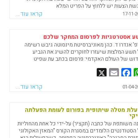
שת הצעות יש ללחוץ על הפריט המלא
קראו עוד...
17-11-2
Facebook
Email
WhatsApp
X
 אסטרטגיות לפרסום המחקר שלכם
פ' אנדרו ד. כהן מאוניברסיטת מינסוטה גיבש רשימה
תשע המלצות שיעזרו לחוקרים להשיג את הגביע
וש של העולם האקדמי: פרסום בכתב עת שפיט
Facebook
Email
WhatsApp
X
קראו עוד...
01-04-2
לת מטלה שיתופית בפורום לעומת הפעלתה
יקי
ה משותפת של כתבה (תקציר) על-ידי כל אחת מהחוליות
הסטודנטים הלומדים במסגרת הקורס "המאזן האקולוגי
ירת הסביבה" באוניברסיטה הפתוחה. כשהפעילות היא