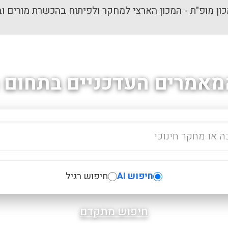
ון מופ"ת - המכון הארצי למחקר ולפיתוח בהכשרת מורים וב
מאמרים העדכניים בתחום ה
חיפוש AI
חיפוש רגיל
חיפוש מתקדם