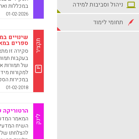
ניהול וסביבות למידה
במכללות ואת
במוסד שבו הצ
01-02-2026
תחומי לימוד
k
App
שינויים במ
תקציר
ספרים במאה 
סקירה זו מת
בעקבות תמורו
של תמורות אל
למקורות מידע
במכירות הספר
שהתרחשו בחב
01-02-2018
בין-אישית ול
השתנו גם הה
האקדמית ועל
הרטוריקה 
לינק
המאמר המדעי
k
App
השיח המדעית
להצלחתו של ה