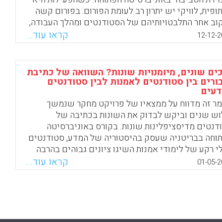
ופית, לוויקי יש יתרון רב לעומת הפורום: בפורום קשה
וב אחר התלבטויותיהם של הסטודנטים ומהלך העבודה,
לו בוויקי יש שקיפות מלאה של תהליך העבודה
קראו עוד...
12-12-2
תופית ואפשר לבודד את חלקו של כל אחד
שתתפים. ואכן, מעקב אחר הכנת התקצירים בידי
ודנטים הראה שבעריכתם השתתפו כל חברי החוליה.
ים שונים, מיומנויות שונות? השוואה של כתיבת
ה מזו, בסביבת הוויקי אפשר לראות את התוצר המשותף
ורים בין סטודנטים לאמנות לבין סטודנטים
דעים
מך אחד, ואילו בפורום מוצגת סדרה של הודעות ותגובות,
 אין מנהל שיסכם את הדיון – קשה לראות את המכלול
ר זה מדווח על ממצאיו של פרויקט מחקר שנמשך
זי פישר, חגית מישר-טל)
ש שנים וביקש לבדוק את השונות בכתיבה של
דנטים מדיסציפלינות שונות. בקורס באוניברסיטה
Facebook
Email
WhatsApp
X
וחה בבריטניה שעסק בהיסטוריה של המדע, סטודנטים
י רקע של לימודי אמנות השיגו ציונים גבוהים בהרבה
ודנטים בעלי רקע מדעי. נתונים מטקסטים ומראיונות
קראו עוד...
01-05-2
יעים על כך שההבדלים בכתיבת חיבורים בין
ודנטים יכולים להיות קשורים בתרבות הדיסציפלינרית
נויות מול מדעים) ובאפיסטמולוגיה. הממצאים תומכים
פותזה לפיה הכתיבה של הסטודנטים מעוצבת בידי
ע הדיסציפלינרי שלהם, ומעלים את השאלה עד כמה