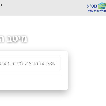
מכ
מיטב ה