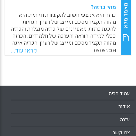
מאמר מלא
מהי כרזה?
כרזה היא אמצעי חשוב לתקשורת חזותית. היא
מהווה תקציר מסכם ומייצג של רעיון. הנחיות
להכנת כרזות, מאפיינים של כרזה מוצלחת והכרזה
ככלי למידה-הוראה והערכה של תלמידים. הכרזה
מהווה תקציר מסכם ומייצג של רעיון. הכרזה אינה
סתם "סיכום רעיון תלוי על הקיר", אלא כלי
קראו עוד...
06-06-2004
תקשורתי המאפשר דו שיח ישיר עם הקהל.
הכרזה מורכבת ממרכיב מילולי וממרכיב חזותי
(מורין סהר, רותי אברהם ורותי מנדלוביץ)
Facebook
Email
WhatsApp
X
עמוד הבית
אודות
עזרה
צרו קשר