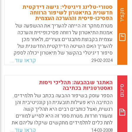
סטורי-טלינג דיגיטלי: גישה דידקטית
תקציר
חדשנית בתיאטרון לשיפור הרווחה
הפסיכו-פיסית וההערכה העצמית
מטרת מחקר זה הייתה להעריך את ההשפעה של
אמנות התיאטרון על רווחה פסיכופיזית והערכה
עצמית בקבוצת מתבגרים צעירים, ולאחר מכן
להעריך האם השיטה הדידקטית החדשנית של
סיפור דיגיטלי בהקשר של תיאטרון יכולה לספק
שיפורים נוספים ברווחה ובהערכה העצמית
קראו עוד...
29-02-2024
בהשוואה לשיטות דידקטיות מסורתיות.
Facebook
Email
WhatsApp
X
האתגר שבהבעה: תהליכי ויסות
סיכום
ואסטרטגיות בכתיבה
הספר עוסק בשיפור ההבעה בכתב של תלמידים.
הכתיבה היא פעילות תובענית הן קוגניטיבית והן
רגשית, ואצל כותבים רבים היא תהליך קשה
ומעורר חרדות. מטרת ספר זה היא לסייע למורים
לתת כלים לתלמידים מתקשים שיקלו עליהם את
תהליך הכתיבה. הספר מציע תהליך אבחוני
קראו עוד...
14-03-2008