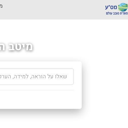
מכ
מיטב ה