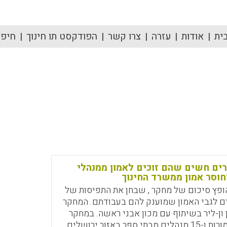
ית
אודות
עזרה
צרו קשר
הפודקסט תו חינוך
חיפוש
רים חשים שהם זוכים לאמון ממנהלי
חוסר אמון ממשרד החינוך
הופץ סיכום של מחקר , שבחן את התפיסות של
ים לגבי האמון שמוענק להם בעבודתם. המחקר
ן ון-ליר בשיתוף עם מכון אבני ראשה. במחקר
השתתפו 15 מורות ו-15 מנהלים מבתי ספר באזור ירושלים.