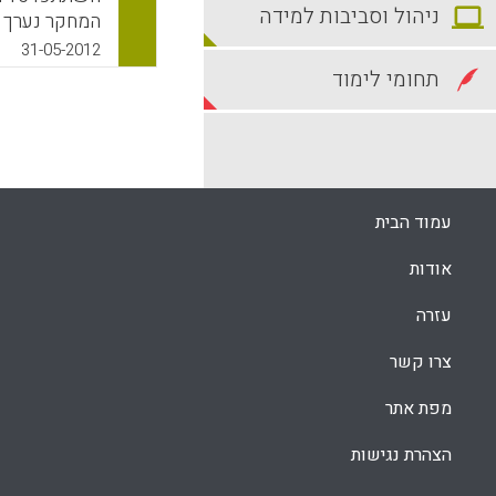
ניהול וסביבות למידה
המחקר נערך ב
המורות והמנהל
31-05-2012
בעבודתן כקנה
תחומי לימוד
גם ציינו כי 
הגורמים המרכ
שהשתתפו במחק
בקרה חיצוני
שמבצע בדרך 
עמוד הבית
החיצונית , ש
מההקשר הבית 
אודות
הבקרה שמבצעי
ולעתים לא הוג
עזרה
k
App
צרו קשר
מפת אתר
הצהרת נגישות