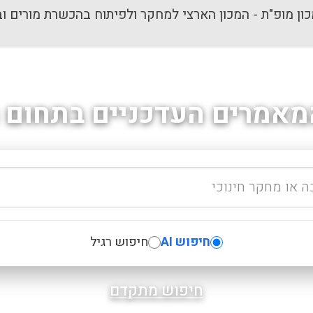
ון מופ"ת - המכון הארצי למחקר ולפיתוח בהכשרת מורים וב
מאמרים העדכניים בתחום ה
חיפוש AI
חיפוש רגיל
חיפוש מתקדם