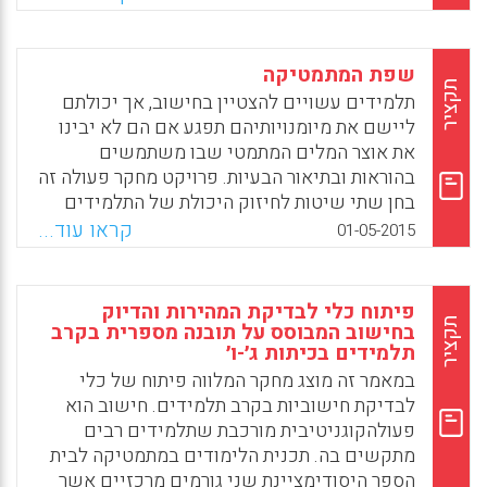
הרפורמה הבין-לאומיות הנוכחיות נראים לעין
בשיח בשתי המדינות. אולם, מורי המורים
השבדיים נוטים להמשיג הוראה אפקטיבית
שפת המתמטיקה
כאינטראקציות עם ילדים בודדים, בנייה על
תקציר
תלמידים עשויים להצטיין בחישוב, אך יכולתם
רעיונות של תלמידים ועל מתמטיקה הנובעת
ליישם את מיומנויותיהם תפגע אם הם לא יבינו
ממצבים בחיי היומיום, בעוד מורי המורים
את אוצר המלים המתמטי שבו משתמשים
הפיניים מדגישים את החשיבות של הצגה ברורה
בהוראות ובתיאור הבעיות. פרויקט מחקר פעולה זה
של מתמטיקה, שגרות ושיעורי בית כמו גם מטרות
בחן שתי שיטות לחיזוק היכולת של התלמידים
ספציפיות עבור כל שיעור (Hemmi, Kirsti; Ryve,
לתקשר באופן מתמטי (Bruun, Faye; Diaz, Joan
קראו עוד...
01-05-2015
Andreas, 2015).
M; Dykes, Valerie J. , 2015).
Facebook
Email
WhatsApp
X
Facebook
Email
WhatsApp
X
פיתוח כלי לבדיקת המהירות והדיוק
תקציר
בחישוב המבוסס על תובנה מספרית בקרב
תלמידים בכיתות ג׳-ו׳
במאמר זה מוצג מחקר המלווה פיתוח של כלי
לבדיקת חישוביות בקרב תלמידים. חישוב הוא
פעולהקוגניטיבית מורכבת שתלמידים רבים
מתקשים בה. תכנית הלימודים במתמטיקה לבית
הספר היסודימציינת שני גורמים מרכזיים אשר