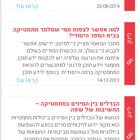
קובעים את יכולותיו ואת קשייו של הלומד בעת
קראו עוד...
20-08-2014
חישוב: מידת בקיאותובעובדות היסוד ומידת
יכולתו לבצע את החישוב מתוך תובנה מספרית
(משרד החינוך, התרבותוהספורט, 2006). איזון
למה אפשר לצפות ממי שמלמד מתמטיקה
וחיבור בין הבנה מושגית לבין מיומנות חישובית
בבית הספר היסודי?
לינק
מובילים ל'רהיטות חישובית'.הכלי החדש בודק
מחבר המאמר מציין כי למיטב ידיעתו, אפשר
חישוביות המתבססת על תובנה מספרית. פיתוחו
לקבוע כי בשלב זה הכשרת המורים בעולם
נשען על דרישות תכנית הלימודיםבמתמטיקה
אימצה את הגישה שלפיה יש להקנות ידע תוכן
בבית הספר היסודי, כמו גם על ידע תאורטי
מתמטי וידע תוכן פדגוגי למתכשרים להוראת
ומחקרי (מרים בן-יהודה, ורדה שרוני, נאוה אלמוג).
המתמטיקה ברמה היסודית. בנוסף לידע תוכן
מתמטי ולידע תוכן פדגוגי, יש הסכמה על כך
קראו עוד...
Facebook
Email
WhatsApp
X
14-12-2013
שלמורי בית הספר היסודי צריך להיות מושג
כלשהו על דרכי החשיבה המתמטית של ילדים (
שלמה וינר).
הבדלים בין המינים במתמטיקה –
החשיבות של שפה
לינק
Facebook
Email
WhatsApp
X
הנושא של הבדלים בין המינים ביכולות מתמטיות
הוא מקור ידוע לויכוחים מרים בנוגע להשפעות
ביולוגיות מול השפעות סביבתיות. התוצאות של
המחקר ,הנסקר בכתבה, מחזקות את המסקנה