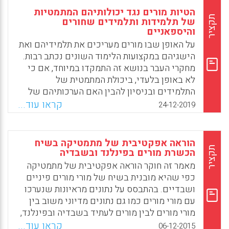
הטיות מורים נגד יכולותיהם המתמטיות
תקציר
של תלמידות ותלמידים שחורים
והיספאניים
על האופן שבו מורים מעריכים את תלמידיהם ואת
הישגיהם במקצועות הלימוד השונים נכתב רבות.
מחקרי העבר בנושא זה התמקדו במיוחד, אם כי
לא באופן בלעדי, ביכולת המתמטית של
התלמידים ובניסיון להבין האם הערכותיהם של
המורים את ביצועי התלמידים מדויקות, או שמא
קראו עוד...
24-12-2019
הן חושפות הטיות. כדי להימנע מהשפעת ההטיות
הגזעיות והמגדריות נבדקו במחקר עם בקרת
אקראיות (randomized controlled study)
הוראה אפקטיבית של מתמטיקה בשיח
הערכותיהם של 390 מורים ל-18 פתרונות
תקציר
הכשרת מורים בפינלנד ובשבדיה
מתמטיים אליהם קושרו באופן רנדומלי שמות
מאמר זה חוקר הוראה אפקטיבית של מתמטיקה
טיפוסיים למגדר ולגזע. מבין המורים היו 350
כפי שהיא מובנית בשיח של מורי מורים פיניים
נשים ו-40 גברים, 255 לבנים, 48 שחורים, 68
ושבדיים. בהתבסס על נתונים מראיונות שנערכו
היספאניים ו-19 המוגדרים כ"אחרים".
עם מורי מורים כמו גם נתונים מדיוני משוב בין
מורי מורים לבין מורים לעתיד בשבדיה ובפינלנד,
Facebook
Email
WhatsApp
X
הניתוח מראה שמספר היבטים של תנועות
קראו עוד...
06-12-2015