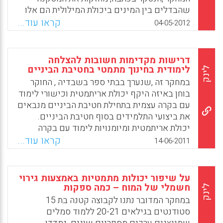
שהבדלים בין המינים ביכולת המילולית הם אלו
שמשפיעים על ההבדלים בין המינים בחישובים
קראו עוד...
04-05-2012
האריתמטיים, ומעניקים לבנות יתרון בחישובים
הללו. כלומר, ההבדלים הביולוגיים בין המינים
קיימים, אבל לא בגלל יכולות קוגנטיביות
דרישות מקדימות חשובות להצלחה
הקשורות לעיבוד מספרים. אחת הסיבות
לימודית בחינוך מתמטי בחטיבת הביניים
לינק
האפשריות לחפיפה בין היכולות המילוליות
במחקר זה ,שנערך בבתי ספר בשבדיה , החוקר
לחישובים האריתמטיים היא ששניהם
בוחן באיזה היקף יכולת אריתמטית וכישורי לימוד
משתמשים באותן מקורות שבו זיכרון העבודה
עם בקרה עצמית בתחילת חטיבת הביניים מנבאים
מעובד במוח. ( גיל גרינגרוז ).
את ביצועי התלמידים בסוף חטיבת הביניים.
יכולת אריתמטית ומיומנויות לימוד עם בקרה
Facebook
Email
WhatsApp
X
עצמית נבחנו במהלך השבועיים הראשונים
קראו עוד...
14-06-2011
והחודשיים האחרונים של הלימודים בחטיבת
הביניים. המבדקים בוצעו על ידי מורה בכיתה.
המחקר מראה שיכולת אריתמטית היא מנבא
על שיפור יכולות מתמטיות באמצעות גירוי
חשוב לכל היכולות הנבחנות במבחן הארצי בסיום
חשמלי של המוח – כמה ספקות
לינק
חטיבת הביניים. משוואת הרגרסיה מדגימה כי
במחקר המדובר נתנו לקבוצה קטנה בת 15
פעולות עם מספרים הם מנבא חזק יותר מתפישת
סטודנטים בגילאים 20-21 ללמוד סמלים
מספר לכל היכולות שנמדדו במבחן הארצי פרט