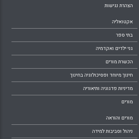
להעניק למורים המשתתפים בפרויקט הכשרה
הצהרת נגישות
נוספת – בהבנת התרבות האתיופית, במתן מענה
לצרכים המיוחדים של התלמידים העולים
אקטואליה
והיכרות טובה יותר עם חומר הלימודים לבגרות.
Facebook
Email
WhatsApp
X
בתי ספר
גני ילדים ואקדמיה
הכשרת מורים
חינוך מיוחד ופסיכולוגיה בחינוך
מדיניות פדגוגיה ותיאוריה
מורים
מורים והוראה
ניהול וסביבות למידה