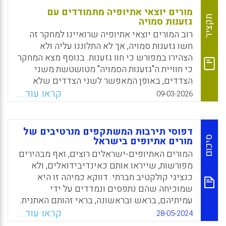
מורים יוצאי אתיופיה מתמודדים עם
תקציר
גזענות סמויה
רוב המורים יוצאי אתיופיה שרואיינו למחקר זה
חשו גזענות סמויה, אך לא התלוננו עליה ולא
הצהירו במפורש כי חוו גזענות. בנוסף מצא המחקר
כי חוויית ה"גזענות הסמויה" מטושטשת משני
הצדדים, באופן המאפשר לשני הצדדים שלא
להיות מודעים לה ולהימנע מעימות עמה.
קראו עוד...
09-03-2026
Facebook
Email
WhatsApp
X
דפוסי תירבות המשתקפים מנרטיבים של
סיכום
מורים אתיופים בישראל
המורים האתיופים-ישראלים רוצים, ואף מבהירים
מפורשות, שייראו אותם כאינדיבידואלים, ולא
כנציגי קולקטיב חברתי. דווקא כמיהה זו היא
שמוכיחה שהם נתפסים ונמדדים על ידי
עמיתיהם, בראש ובראשונה, בראי זהותם האתנית.
זוהי תופעה סוציולוגית מורכבת המשקפת מתח בין
קראו עוד...
28-05-2024
זהות מקצועית לבין זהות תרבותית. מחקר זה