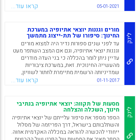
בראיונות חושפות את התמודדותם לא רק עם
קראו עוד...
05-01-2021
ההגדרה העצמית ותכניה, אלא גם עם חוויותיהם
בקבוצות השייכות – במשפחה, בקהילה
האתיופית ובחברה הישראלית.
מורים וגננות יוצאי אתיופיה במערכת
החינוך: סיפורו של תת-ייצוג מתמשך
לינק
Facebook
Email
WhatsApp
X
עד לפני שנים ספורות נדיר היה למצוא מורים
וגננות יוצאי אתיופיה, וגם אם המצב השתפר מעט
עדיין ניתן לומר בהכללה כי בני העדה מודרים
מהעשייה החינוכית. זאת, במערכת ציבוריות
שמדיניותה הרשמית מתיימרת לחתור לשוויון,
הכלה ופלורליזם.מאמר זה בוחן את השתלבותם
קראו עוד...
01-11-2017
של צעירים יוצאי אתיופיה במערכת ההכשרה
להוראה, וכן את השתלבותם כמורות וכגננות
במערכת החינוך באמצעות סיפוריהן של מורות
מסעות של תקווה: יוצאי אתיופיה בנתיבי
וסטודנטיות להוראה.
חינוך, השכלה והצלחה
לינק
הספר מספר את סיפור עלייתם של יוצאי אתיופיה
Facebook
Email
WhatsApp
X
והשתלבותם בישראל, דרך הפריזמה של מסלול
ייחודי להכשרה להוראה במכללה האקדמית אחוה.
הספר מאיר את המסעות של הפרט ושל הקבוצות