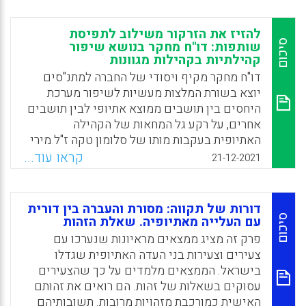
מדגיש את החשיבות של הגברת המודעות לזהויות
פנים-תרבותיות, מתוך שאיפה לגבש וללכד את
להזיז את הזרקור משילוב לתפיסת
החברה הישראלית. בזמן שמחקרים רבים עוסקים
סיכום
שותפות: דו"ח מחקר בנושא שיפור
קהילתיות בקהילות מגוונות
בחוויות ובאתגרים של מורים מהגרים או מורים
מאוכלוסיות מיעוט, מעטים האירו את הזרקור
דו"ח מחקר מקיף ויסודי של החברה למתנ"סים
לכיוון מורים אתיופים בישראל, ומכאן נובעת
יוצא בשורת המלצות מעשיות לשיפור מערכת
חשיבותו של מחקר זה.
היחסים בין תושבים ממוצא אתיופי לבין תושבים
אחרים, על רקע גל המחאות של הקהילה
Facebook
Email
WhatsApp
X
האתיופית בעקבות מותו של סלומון טקה ז"ל מירי
שוטר והתגובות של החברה הכללית למקרה קשה
קראו עוד...
21-12-2021
זה. המחקר מעביר את המיקוד מישראלים יוצאי
אתיופיה אל החברה הישראלית (וישראלים יוצאי
אתיופיה כחלק ממנה). הדוח נשען לא רק על
דורות של תקווה: מסורת והעברה בין דורית
ספרות מחקרית עשירה, אלא גם על ראיונות
סיכום
עם העלייה מאתיופיה. שאלת הזהות
נרחבים עם תושבי שכונות, בעלי התפקידים
פרק זה מציג ממצאים מראיונות שנערכו עם
ברשויות המקומיות, מנהלי המתנ"סים, פעילים
צעירים וצעירות בני העדה האתיופית שגדלו
בשטח ועם אנשי ארגונים ויוזמות חברתיים.
בישראל. הממצאים מלמדים על כך שהצעירים
עסוקים בשאלות של זהות. הם רואים את זהותם
Facebook
Email
WhatsApp
X
האישית כמורכבת מזהויות מרובות. תשובותיהם