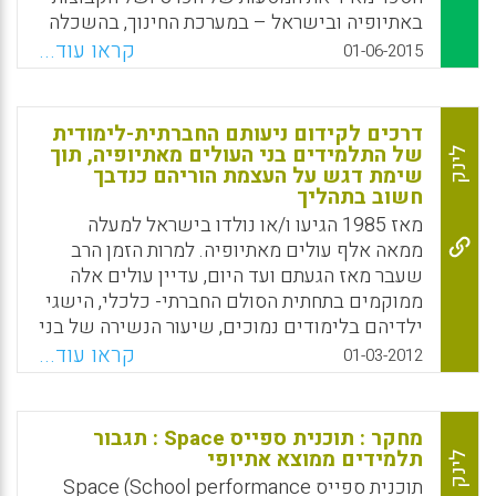
באתיופיה ובישראל – במערכת החינוך, בהשכלה
הגבוהה. הוא מעלה שאלות של גיבוש זהות אישית
קראו עוד...
01-06-2015
ומקצועית, דילמות של חיי היום-יום בקליטה
ובהשתלבות ודילמות של החלטות חשובות בחיים.
הספר מתאר את החלום ואת החזון של העלייה
דרכים לקידום ניעותם החברתית-לימודית
לירושלים וכן את ההגשמה של ההכשרה להוראה
של התלמידים בני העולים מאתיופיה, תוך
לינק
שימת דגש על העצמת הוריהם כנדבך
כמסעות של תקווה בדרך ארוכה של התנסויות
חשוב בתהליך
משמעותיות ומחקרים שנעשו במשך יותר מעשר
מאז 1985 הגיעו ו/או נולדו בישראל למעלה
שנים (אסתר קלניצקי, שוש מלאת, נחום כהן).
ממאה אלף עולים מאתיופיה. למרות הזמן הרב
Facebook
Email
WhatsApp
X
שעבר מאז הגעתם ועד היום, עדיין עולים אלה
ממוקמים בתחתית הסולם החברתי- כלכלי, הישגי
ילדיהם בלימודים נמוכים, שיעור הנשירה של בני
נוער אלו גבוה מחלקם היחסי באוכלוסייה
קראו עוד...
01-03-2012
הכללית. מאמר זה בוחן דרך עיני הפרט – הדור
השני לעלייה, המשפחה, הקבוצה האתנית וכן דרך
עיני הקבוצה הקולטת- את הדרכים לקידום
מחקר : תוכנית ספייס Space : תגבור
הניעות החברתית-לימודית של התלמידים בני
תלמידים ממוצא אתיופי
לינק
העולים מאתיופיה. בבסיס עומדת ההכרה כי הדרך
תוכנית ספייס Space (School performance