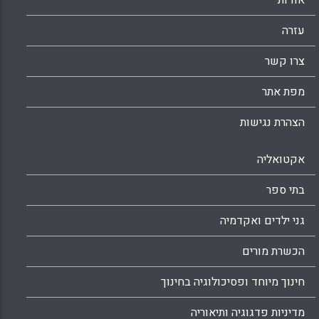
אודות
בתחומים אחרים (כגון מורי מדעים המשתמשים
בדוגמאות, במבעים ובמטפוריקה להמחשת
עזרה
רעיונותיהם, וכן שההעשרה העיקרית, הן מצד מורי
צרו קשר
המכללה והן מצד בוגריה, נעזרת בתחומי הספרות,
המקרא, הלשון – יותר מאשר בתקשורת על
מפת אתר
ממדיה: הטלוויזיה, העיתונות והתקשורת
הבין-אישית. (שמאי גלנדר)
הצהרת נגישות
Facebook
Email
WhatsApp
X
אקטואליה
בתי ספר
גני ילדים ואקדמיה
הכשרת מורים
חינוך מיוחד ופסיכולוגיה בחינוך
מדיניות פדגוגיה ותיאוריה