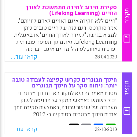
סקירת מידע: למידה מתמשכת לאורך
תקציר
החיים (Lifelong Learning)
"חיים ללא חקירה אינם ראויים לאדם לחיותם",
אמר סוקרטס. דגם כזה של חיים טובים ניתן
למצוא בגישת "למידה לאורך החיים" או באנגלית:
Lifelong Learning. זאת מתוך תפיסה עובדתית
וערכית כאחת, לפיה לימודים אינם דבר מה
שאדם מפסיק לעשות, או ראוי שיפסיק לעשות,
קראו עוד...
28-04-2020
ברגע שהוא מסיים את בית הספר. בסקירת מידע
זו מוצגים ארבעת היסודות של תפיסת הלמידה
המתמשכת לאורך החיים: ללמוד לדעת, ללמוד
חינוך מבוגרים כקרש קפיצה לעבודה טובה
לעשות, ללמוד לחיות חיים משותפים וללמוד
תקציר
יותר: ניתוח סקר על חינוך מבוגרים
להיות.
מטרת מאמר זה היא לחקור האם חינוך מבוגרים
יכול לשמש כאמצעי המקל על הכניסה לשוק
Facebook
Email
WhatsApp
X
העבודה ועל שיפור עבודה, באמצעות סקירת חתך
אודות חינוך מבוגרים בטורקיה ב- 2012.
Facebook
Email
WhatsApp
X
קראו עוד...
22-10-2019