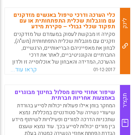
כלי הערכה ודרכי טיפול באנשים מזדקנים
עם מוגבלות שכלית התפתחותית או עם
לינק
תפקוד שכלי גבולי – סקירת מידע
סקירה זו מבקשת לעסוק במעמדם של מזדקנים
וזקנים עם מוגבלות שכלית התפתחותית (מש"ה),
לבחון את מאפייניהם הבריאותיים, הרגשיים,
החברתיים והקוגניטיביים, לאתר את דרכי
ההערכה, המדידה והאבחון של אוכלוסייה זו ולדון
בצרכיה השונים. מטרתה היא ליצור מסד
קראו עוד...
01-12-2017
מבוסס-ראיות לאיתור אוכלוסייה זו ולבחון דרכי
תמיכה וטיפול מגוונות, הנותנות מענה לצרכים
ולמאפיינים המיוחדים שלה. נקודת המוצא
שיפור אחוזי סיום מסלול בחינוך מבוגרים
התאורטית של סקירה זו משלבת בין הגישה
תקציר
באמצעות אחריות חברתית
ההומניסטית ובין הגישה החברתית למוגבלות
המחקר בוחן אילו פעולות יכולות לסייע בהורדת
לצורך איתור, הערכה וטיפול באוכלוסייה
שיעורי נשירה של סטודנטים במכללות. נמצא
זו.הסקירה כוללת ידע מחקרי לצד ניסיון קליני
שתכניות הדרכה למורים ופעילויות לשיתוף מידע
ומעשי מישראל וממדינות נוספות, במיוחד ארה״ב,
בין מורים יכולות לסייע בכך. עוד נמצא שעצם
אנגליה, אוסטרליה ואירלנד. בחינת סלי השירותים
הגדרת הפחתת אחוזי הנשירה כמטרה בעלת