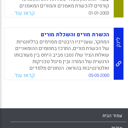
קורסים להכשרת מאמנים והמורים המאמנים
עצמם. (צביה סילביה רחימי-שפרן)
קראו עוד...
01-01-2003
Facebook
Email
WhatsApp
X
הכשרת מורים והשכלת מורים
לינק
המחקר, שענייניו היבטים מסוימים ברלוונטיות
של הכשרת מורים, התרכז בתחומים ההומאניים.
שאלות הציר שלו נסבו סביב היחס בין מעורבותו
הרגשית של המורה ובין סיגול טכניקות
ואלטרנטיבות בהוראה. הנתונים מלמדים
חד-משמעית על קשר הדוק בין תכניה של
קראו עוד...
05-05-2000
"ההשכלה המעשירה" בתחומים
ההומאניים-החברתיים ובין תחושת הרלוונטיות
של הכשרת המורים בקרב מורים בוגרי מכללה
להכשרת מורים . נמצאה עדיפות בולטת של
ההקניה הישירה של "ההשכלה המעשירה", היינו,
זו המוקנית על ידי מורים שתחומי ההשכלה
עמוד הבית
המעשירה היא מתחום התמחותם המקצועית, על
פני השכלה מעשירה הנעשית אגב הוראה