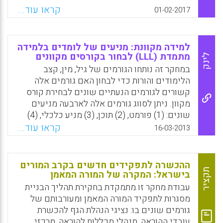
השונים המיועדים לאוכלוסייה זו, מיהותם של
חשיבות עליונה על ידי המורים והמכללות סייעה
קראו עוד...
01-02-2017
הגופים הממשלתיים והחוץ-ממשלתיים
בהשגת המטרה.
המעניקים את השירותים ותהליכי גיבושה של
Facebook
Email
WhatsApp
X
מדיניות חברתית העוסקת באוכלוסייה זו עשויים
למידה מקוונת: מניעים של לומדים בלמידה
לשמש את קובעי המדיניות בהתוויית מדיניות
מתמדת (LLL) לבחור בקורסים מקוונים
לינק
המותאמת לצרכיה המיוחדים. מדיניות שתביא
במחקר זה נותחו הגורמים של גיל, מין, קצב
בחשבון את ההיבטים השונים בסקירה תהלום
הלימודים והורות כדי לבחון האם גורמים אלה
עקרונות יסוד של הומניזם ודמוקרטיה והיא
קשורים לגורמים הנעתיים שונים לבחירת קורס
עשויה לקדם את רווחתה של אוכלוסייה זו באופן
מקוון. ניתן לסווג גורמים אלה לארבעה מניעים
אפקטיבי ומתמשך.
שונים: (1) פורמט, (2) תוכן, (3) מניע כלכלי, (4)
Facebook
Email
WhatsApp
X
סקרנות. התוצאות הראו שפורמט הקורס נתפס
קראו עוד...
16-03-2013
כגורם החשוב ביותר בבחירת קורס מקוון, ולאחריו
תוכן, סקרנות וגורם כלכלי (Ron Mahieu, et. al. ,
2013).
ההכשרה לתפקידים חדשים בקרב המורים
תקציר
בישראל: המקרה של המורה המאמן
Facebook
Email
WhatsApp
X
עבודת מחקר זו מתמקדת בחקירת תהליך הבניית
מסגרות לתפקיד המורה המאמן ומעורבותם של
גורמים שונים בו: נציגי הנהלת הגף להכשרת
עובדי ההוראה, מנהלי מכללות להוראה, מרכזי