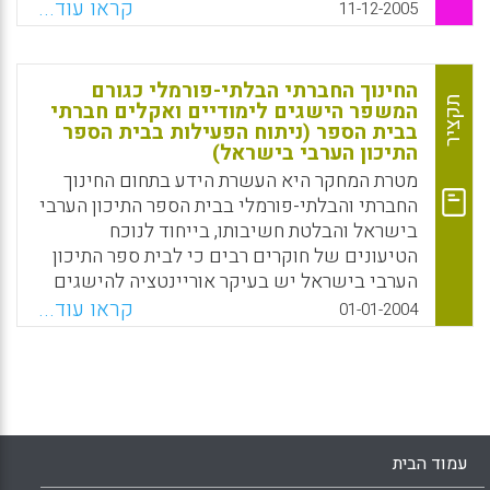
חינוכית. עשייה שהיא נחרצת ולא מביטה בפניו
קראו עוד...
11-12-2005
של התלמיד עליו היא למעשה פועלת. לפיכך אין
מנוס שתלמיד הרואה כי זו עשייה לגיטימית, לומד
מכך שניתן להתעלם מזכויותיו ורצונותיו של הפרט
החינוך החברתי הבלתי-פורמלי כגורם
וינקוט בעתיד באותם דרכים. ראול וייס מבקש
תקציר
המשפר הישגים לימודיים ואקלים חברתי
בבית הספר (ניתוח הפעילות בבית הספר
לבסס "תרבות סותרת אלימות" המתמקדת בהוראות
התיכון הערבי בישראל)
"עשה למען" ולא רק "אל תעשה".
מטרת המחקר היא העשרת הידע בתחום החינוך
Facebook
Email
WhatsApp
X
החברתי והבלתי-פורמלי בבית הספר התיכון הערבי
בישראל והבלטת חשיבותו, בייחוד לנוכח
הטיעונים של חוקרים רבים כי לבית ספר התיכון
הערבי בישראל יש בעיקר אוריינטציה להישגים
לימודיים, המאפיינת חברות מיעוט. במחקר נעשה
קראו עוד...
01-01-2004
מיפוי של הפעילויות החברתיות הנפוצות בבית
הספר התיכון הערבי ונבדקה מידת ההשפעה של
ממדי החינוך הבלתי פורמלי על ההישגים
הלימודיים ועל רמת השתתפות התלמידים
בפעילויות. (נביל טנוס)
עמוד הבית
Facebook
Email
WhatsApp
X