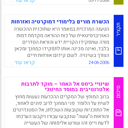
קראו עוד...
05-11-2006
עובדים מול תלמידים צעירים סביב נושא מרכז
העוסקים בתחום החברתי, הערכי והקהילתי עם
כגון: חגים.
בני נוער, תוך שימוש בשיטות בלתי פורמאליות,
במסגרות בית ספריות וחוץ בית ספריות. באתר ניתן
Facebook
Email
WhatsApp
X
הכשרת מורים בלימודי דמוקרטיה ואזרחות
למצוא: מאגר פרסומים, קישורים למאגרי מידע,
תקציר
הטענה המרכזית במאמר היא שתוכנית ההכשרה
מידע על כנסים, ימי עיון ואירועים ועוד.
האוניברסיטאית של כוח ההוראה מקדמת דמות
מורה שתפקידו הקניית ידע והוראת הסדרים
Facebook
Email
WhatsApp
X
בלבד, ואינה מכינה אותו לתפקידו כמחנך ומכאן
הצורך בשינויה. לשם קידום אורחות חיים
דמוקרטיים, יש לפעול לאימוץ עמדות דמוקרטיות
קראו עוד...
24-06-2006
בקרב התלמידים. תהליך זה אינו תהליך רכישה
טבעי, אלא חינוכי אקטיבי, הנעשה בידי "מחנך"
המחויב לעקרונות הדמוקרטיה ופועל להשפיע על
שינויי ביחס אל האחר – מוקד לתרבות
תלמידיו ברוח זו. תוכנית ההכשרה
סיכום
אלטרנטיבית במוסד החינוכי
האוניברסיטאית, כמשקפת את הלכי הרוח
ברוב המוחץ של המקרים ההכרעות נעשות מחוץ
התרבותיים, אינה מכשירה את המורים להיות
לשיח על הלומד. פני המחנך לרוב פונים לאחור,
מחנכים, אלא מורים מקצועיים. לכן היא גורם
אל התוכניות שקובעות השכלתו, אל הסטנדרטים
מעכב בקידומה של תרבות אזרחית. (אורן כרמלי)
והוראות ה"עשה" שנקבעו עבורו ויקבעו הערכתו.
לדעת וייס זהו שורש אלימותה של העשייה
Facebook
Email
WhatsApp
X