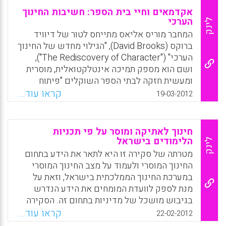
אקדמאים וחיי בית הספר: חשיבות החינוך
הערכי
לינק
המחבר מוריס אליאס מתייחס לטור של דיוויד
ברוקס (David Brooks), "הגילוי מחדש של החינוך
הערכי" ("The Rediscovery of Character"),
ושם הוא מספק תמיכה אינטלקטואלית, מוסרית
ומעשית חזקה לבתי הספר השוקלים "פיתוח
חברתי, רגשי ופיתוח חינוכי ערכי" (Social,
קראו עוד...
19-03-2012
Emotional, and Character Development
(SECD) כחיוני ומשולב עם יכולת אקדמית
והצלחה (Maurice Elias).
חינוך לאתיקה ומוסר על פי תכניות
הלימודים בישראל
לינק
Facebook
Email
WhatsApp
X
מטרתה של סקירה זו היא לתאר את הידע בתחום
החינוך המוסרי ולעמוד על מצב החינוך המוסרי
במערכת החינוך הממלכתית בישראל, וזאת על
מנת לספק לוועדת המומחים את הידע הנדרש
בגיבוש מושכל של מדיניות בתחום זה. הסקירה
מחולקת לשלושה חלקים: א. הגישות המרכזיות
קראו עוד...
22-02-2012
בתחום ודיון במטרות המרכזיות, במושגי היסוד