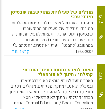
ובמיומנויות השונות שבאמצעותם הגישות השונות
מבקשות לפתח, כל אחת לשיטתה, אישיות
מודלים של פעילויות מתוקשבות שבסיסן
מוסרית. ב. מצב החינוך המוסרי במספר מדינות
חינוכי ערכי
לינק
החברות ב- OECD ובעיקר במערכת החינוך
תיעוד הרצאתו של אמיר בנג'ו במפגש השתלמות
הממלכתית הישראלית, כפי שהוא משתקף
המורים. מודלים של פעילויות מתוקשבות
במדיניות משרד החינוך, בתכניות "חינוך לערכים"
שבסיסן חינוכי ערכי. דוגמאות לפעילויות שונות
המתקיימות בה, בחוזרי מנכ"ל ומתוך מידע שנוגע
שבוצעו בבתי ספר שונים (כולן מתועדות
ישירות לתחום הידע ( אריאל שריד) .
במחשב). "כתבנט" – עיתון אינטרנטי הנכתב ע"י
ילדים בשביל ילדים בנושאים ערכיים שונים
קראו עוד...
Facebook
Email
WhatsApp
X
12-06-2007
כגון: אתיקה, התנהגות ברשת, אקלים כיתה, תזונה
וספורט וכדומה. "זום לרשת"- עוסק בתחום
האתיקה וכללי התנהגות יעילים ברשת. "התנדבות
האתר למידע בתחום החינוך החברתי
כאורח חיים"- פעילות ישובית שבמסגרתה פעלו
קהילתי / חינוך לא פורמאלי
לינק
שבעה בתי ספר. התלמידים התנדבו בקהילה,
האתר מיועד לצוותי הוראה באוניברסיטאות
והאתר ליווה את פועלם ע"י תיעוד המפגשים.
ובמכללות, אנשי מחקר, מפקחים, מנהלים, רכזים,
פעילויות החונכות: -קשר רב דורי. "בוא נתקרב
מורים, מדריכים, וכל המעוניין בנושאים של חינוך
לקשת"- תלמידי כיתות ו' למדו לבנות משחקים
חברתי קהילתי / חינוך לא פורמאלי / Non
לימודיים ולהתאימם לאוכלוסיות בעלי צרכים
Formal Education / Social Education. מטרת
מיוחדים. "חברותא מתוקשבת"- תלמידים בוגרים
האתר לחזק ולבסס את עבודתם של אנשי חינוך