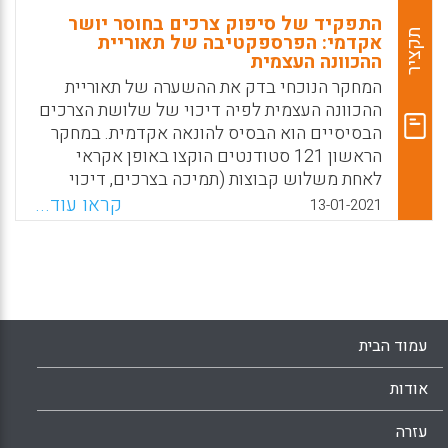
התפקיד של סיפוק צרכים בחוסר יושר
תקציר
אקדמי: הפרספקטיבה של תאוריית
ההכוונה העצמית
המחקר הנוכחי בדק את ההשערה של תאוריית
ההכוונה העצמית לפיה דיכוי של שלושת הצרכים
הבסיסיים הוא הבסיס להונאה אקדמית. במחקר
הראשון 121 סטודנטים הוקצו באופן אקראי
לאחת משלוש קבוצות (תמיכה בצרכים, דיכוי
צרכים וקבוצת ביקורת). קבוצת התמיכה בצרכים
קראו עוד...
13-01-2021
הראתה פחות מקרים של רמאות בהשוואה לשתי
הקבוצות האחרות. במחקר השני 115 תלמידים
בכיתות ז' ו-ח' מילאו שאלונים שמדדו סיפוק
צרכים, מוטיבציה והונאה אקדמית. ממצאי המחקר
הראו שככל שתלמידים הרגישו שהצרכים שלהם
מקבלים מענה, כך המוטיבציה האוטונומית שלהם
עמוד הבית
הייתה גבוהה יותר והם דיווחו על פחות מקרים של
רמאות אקדמית.
אודות
Facebook
Email
WhatsApp
X
עזרה