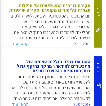
חקירת גורמים המשפיעים על חוללות
עצמית בלימודים מקוונים: סקירה שיטתית
לינק
עם התפשטות הטכנולוגיה והשתכללותה, הולכים
הלימודים המקוונים ונעשים נפוצים. יש
הסבורים כי מגמה זו עתידה להתעצם, ואף
ממליצים למוסדות ולמערכות חינוך לאמצה אם
ברצונם לשרוד. לימודים מקוונים מעניקים
למשתתפים בהם גמישות (למשל במונחים של
קראו עוד...
09-11-2018
מקום וזמן הלימוד) ומאפשרים לתלמידים ליצור
אינטראקציות עם אוכלוסיות מגוונות של מורים
ושל לומדים אחרים, היכולים להימצא במרחק
האם אנו בונים חוללות עצמית של
גיאוגרפי ותרבותי רב מהם.שאלת המחקר שהנחתה
סיכום
מתכשרים להוראה? מחקר בהיקף גדול
בוחן התנסויות בהכשרת מורים
את הסקירה שלפנינו היא מה הם הגורמים
שמשפיעים על חוללות עצמית (self-efficacy)
מאמר זה מציג מחקר שנערך במספר תוכניות
בסביבת למידה מקוונת?
להכשרת מורים בארה"ב שמברר את הקשר
והתרומה שיש להתנסויות של מתכשרים להוראה
Facebook
Email
WhatsApp
X
לחוללות עצמית שלהם. המאמר מציע הסברים
לקשר ותרומה אלה ואת ייחודיותם של ממצאים
אלה לאור מחקרים אחרים שנעשו בתחום. במאמר
קראו עוד...
25-07-2018