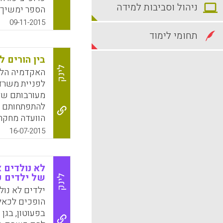
ניהול וסביבות למידה
הספר ימשיך 
ניסיונות התער
09-11-2015
תחומי לימוד
k
App
בין הורים ל
לינק
האקדמיה הלא
לפניית משרד
מעורבותם של 
להתפתחותם ש
הוועדה מחקרי
ומהעולם, ונ
16-07-2015
התייחסות לקש
במערכת החינ
התפתחותם הר
לא נולדים 
התלמידים. בת
של ילדים ק
לינק
שתוכנו והמלצ
ילדים לא נול
ועודד בושריאן
הופכים לכאלה
בפעוטון, בגן
k
App