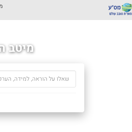
מכ
מיטב ה