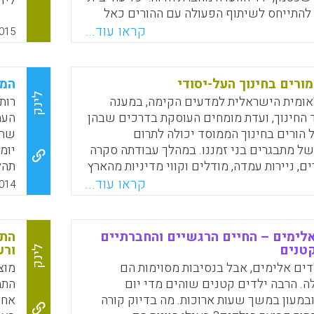
ליו
להתייחס לשיתוף הפעולה עם ההורים כאל
דופ
בות, המצב לא ישתפר" (אריה דיין).
קראו עוד...
יקב
015
מנת
Faceboo
Email
Whats
X
ספר
השי
מורים בחינוך העל-יסודי
המ
הצי
לינק
ומית הישראלית למדעים הקימה, במענה
רות
יקל
 החינוך, ועדת מומחים העוסקת בדרכים שבהן
העמ
במבח
הורים בחינוך הממוסד יכולה לתרום
שהו
ל מתבגרים בני זמננו. במהלך עבודתה סקרה
יומ
ם, ניירות עמדה, מודלים וקווי מדיניות מהארץ
תהל
פגשה עם גורמים מהשדה על מנת להציע מסגרת
הרא
קראו עוד...
014
רים מועילים בין בתי הספר להורי התלמידים
למו
וך הישראלית, קשרים שישפרו את
לתש
גשית ואת הישגיהם הלימודיים של מרב
החל
אלימים – החיים הרגשיים והחברתיים
התפ
ום דיוניה ערכה הוועדה מסמך מסכם זה,
ואי
טנים
ורע
לינק
ותיו מוסכמים על כלל חבריה (ציפורה שכטמן
העו
דים אלימים, אבל בנסיבות מסוימות הם
מוצ
).
אות
. הרבה ילדים קטנים שוהים מדי יום
התמ
עשי
 ובמעון במשך שעות ארוכות. מה בדיוק קורה
אחת
Faceboo
Email
Whats
X
עצמי