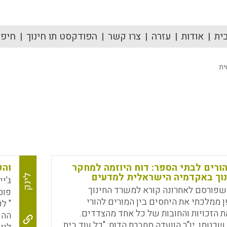
ית
אודות
עזרה
צרו קשר
הפודקסט תו חינוך
חיפוש
ית
ורים לבתי הספר: דוח היוזמה למחקר
והפ
נוך באקדמיה הישראלית למדעים
לינק
ג'י
שפורסם לאחרונה קורא למשרד החינוך
פוס
 ממלכתי את היחסים בין המורים להורי
" ל
 הזכויות והחובות של כל אחד מהצדדים.
ההע
שכטמן, יו"ר הוועדה מחברת הדוח: "כל עוד בית