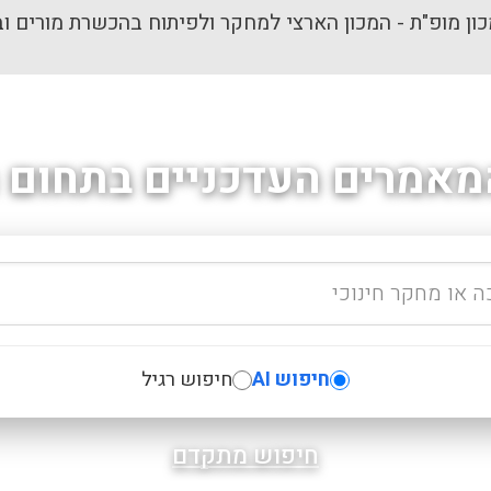
ון מופ"ת - המכון הארצי למחקר ולפיתוח בהכשרת מורים וב
מאמרים העדכניים בתחום ה
חיפוש AI
חיפוש רגיל
חיפוש מתקדם