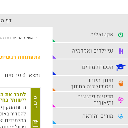
דף הב
אקטואליה
›
דף ראשי
התפתחות רגש
גני ילדים ואקדמיה
התפתחות רגשית
הכשרת מורים
נמצאו 6 פריטים
חינוך מיוחד
ופסיכולוגיה בחינוך
לחבר את הה
מדיניות פדגוגיה
סיכום
יישומי בחי
ותיאוריה
הדוח המקיף 
להסדיר באופן
מורים והוראה
התלמידים ואת
פרופ' ציפורה 