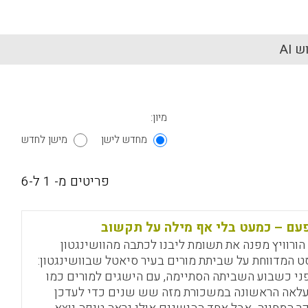
 AI
מיון:
מחדש לישן
מישן לחדש
פריטים מ- 1 ל-6
עם – כמעט בלי אף מילה על תקשוב
י הורוויץ מפנה את תשומת ליבנו לכתבה מהוושינגטון
ט המדווחת על שביתת מורים בעיר סיאטל שבוושינגטון:
פני כשבוע השביתה הסתיימה, עם הישגים למורים כמו
לאה הראשונה במשכורת מזה שש שנים כדי לעדכן