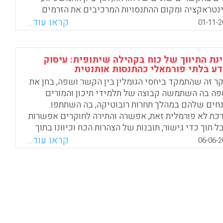
נטראקציה ומקום ההתנסויות המרכיבים את הזרמים
ו. המאמר טוען שהמורים האלה לומדים ללמד דרך
קראו עוד...
01-11-2
נית הלימודים של חייהם" על פני כל הזמנים והמקומות
שבהם הם חיו, לא רק הזמן שבו הם לימדו בכיתה (Kissling,
Mark T. , 20
נת התיווך של כוח בקהילה שיתופית: עיסוק
ע בלתי פורמאלי כהתנסות אותנטית
Facebook
Email
WhatsApp
X
ר זה שהתמקד ביחסי הגומלין בין הקשר ושפה, בחן את
ה בה השתמשה קבוצה של תלמידי תיכון והמורים
חים שלהם במהלך תחרות רובוטיקה, בה השתתפו.
כת לא פורמלית זאת, אפשרה והתירה לחוקרים אפשרות
ל תוך כדי גישור, תובנות של הצהרות הכח וכיוונו בתוך
וצה. באמצעות ניתוח השיח הביקורתי של תמלילי
קראו עוד...
06-06-2
חות תוך כדי התחרות וראיונות, נמצא כי גם התלמידים
 המנחים חשו בהרגשת בעלות על הקהילה שהובילה
לסימטריה בכוח ביניהם ( Puvirajah, A., Verma, G., &
Webb, H
Facebook
Email
WhatsApp
X