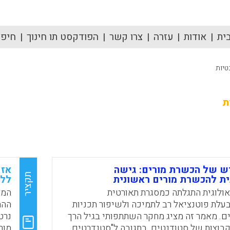
ית
אודות
עזרה
צרו קשר
הפודקסט תו חינוך
חיפוש
טיות
ת
ש של הכשרת מורים: גישה
אז 
תקציר
ת להכשרת מורים ראשונית
ללמ
ולוגית התגלתה כמסגרת תאורטית
המא
עלת פוטנציאל רב לתמיכה ולשיפור תכניות
ההת
ם. מאמר זה מציג מחקר השתתפותי בגיל הרך
נרט
קבוצות של סטודנטים. בתגובה ל"סטנדרטים
מור