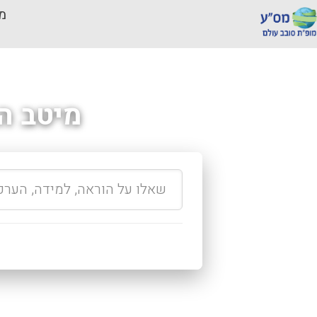
מכ
מיטב ה