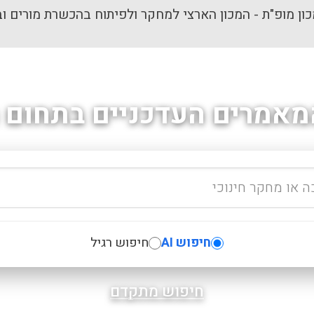
ון מופ"ת - המכון הארצי למחקר ולפיתוח בהכשרת מורים וב
מאמרים העדכניים בתחום ה
חיפוש AI
חיפוש רגיל
חיפוש מתקדם