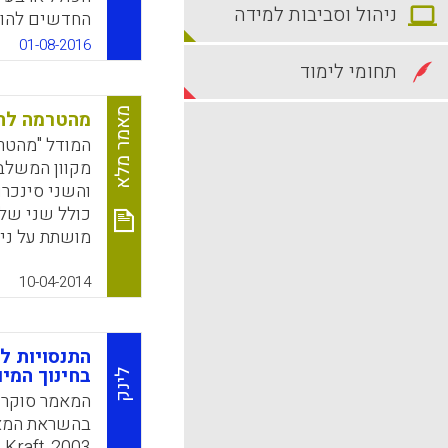
ניהול וסביבות למידה
החדשים להור
המעשיות המו
01-08-2016
במערב התיכון
תחומי לימוד
שהציעה הזדמ
המיומנויות ה
מאמר מלא
מהטרמה לתר
(Winterbottom, Christian; Mazzocco, Philip J. , 2016).
המודל "מהטרמ
מקוון המשלב 
k
App
והשני סינכרו
כולל שני של
מושתת על ניס
כך שניסיון ז
הלמידה. השל
10-04-2014
מאגד את ההתנ
המאמר מתאר 
ההשתלמויות 
התנסויות ל
בחינוך המיו
תקשורת דיגי
לינק
הוא בעל תכונ
המאמר סוקר ק
משתף בתובנות