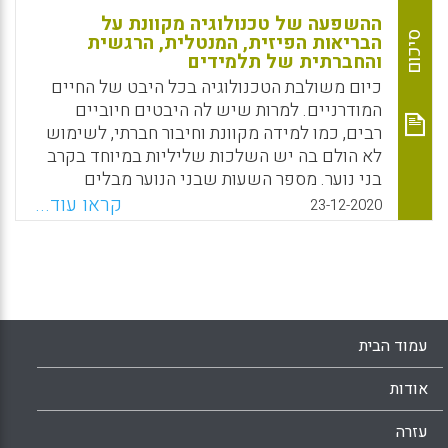
ההשפעה של טכנולוגיה מקוונת על
סיכום
הבריאות הפיזית, המנטלית, הרגשית
והחברתית של תלמידים
כיום משולבת הטכנולוגיה בכל היבט של החיים
המודרניים. למרות שיש לה היבטים חיוביים
רבים, כמו למידה מקוונת וחיבור חברתי, לשימוש
לא הולם בה יש השלכות שליליות במיוחד בקרב
בני נוער. מספר השעות שבני הנוער מבלים
בטכנולוגיות שונות הולך ועולה משנה לשנה והם
קראו עוד...
23-12-2020
חשופים לאינטראקציות שליליות ברשת, כמו
שידול מיני ובריונות. בנוסף, לשימוש מופרז
בטכנולוגיות שונות השלכות שליליות על הבריאות
המנטלית, החברתית, הרגשית והפיזית. יש חשיבות
להגברת המודעות לסוגיה חשובה זו ולאיזון
השימוש בטכנולוגיה עם פעילויות אחרות
עמוד הבית
התומכות בהתפתחות מיטבית של ילדים ובני נוער.
אודות
Facebook
Email
WhatsApp
X
עזרה