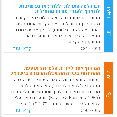
זכרו למה התחלתן ללמד: ארבע שיטות
תקציר
לתמרץ ולעודד מורות מתחילות
השנים הראשונות בהוראה יכולות להיות קשות
מאוד. לכן, חשוב לזכור את מקורות המוטיבציה
וההשראה להיכנס לתחום, ולהפוך את זה לסרט.
תקציר זה מציע ארבע שיטות שיעוררו את
תשוקתך למקצוע.
קראו עוד...
08-12-2019
Facebook
Email
WhatsApp
X
המירוץ אחר לקויות הלמידה: תופעת
ההתחזות בשדה ההשכלה הגבוהה בישראל
לינק
בשנות השישים של המאה העשרים, עת הוצעה
הקטגוריה "לקויות למידה", היא התייחס למצב
מסוים שהבחין בינה לבין חוסר הצלחה בלימודים
(Kavale & Forness, 1985). שיעורם של בעלי
לקויות למידה מוערך כיום ב-10%-15% מכלל
אוכלוסיית התלמידים (הד, 1990). במקביל
קראו עוד...
01-06-2016
לגידול המהיר בשיעורי המאותרים כבעלי לקויות