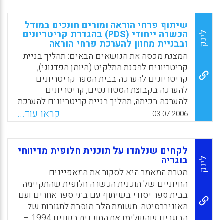
שיתוף פרחי הוראה ומורים חונכים במודל
הכשרה ייחודי (PDS) בהגדרת קריטריונים
לינק
ובבניית מחוון להערכת פרחי הוראה
המצגת מכסה את הנושאים הבאים: תהליך בניית
קריטריונים להכנת התלקיט (היומן הפדגוגי),
קריטריונים להערכה בבית הספר קריטריונים
להערכה בקבוצת הסטודנטים, קריטריונים
להערכה בכיתה, תהליך בניית קריטריונים להערכת
העבודה המעשית, תהליך בניית קריטריונים
קראו עוד...
03-07-2006
להערכת העבודה המעשית – ממצאים, תפקידי
המחוון, הערכה מעצבת, הערכה מסכמת, נקודות
העוצמה של התהליך המשותף (עדנה גוז, דר' שוש
לקחים שנלמדו על תוכנית חלופית מדיווחי
מלאת, רינת אורן)
בוגריה
לינק
מטרת המאמר היא לסקור את המאפיינים
Facebook
Email
WhatsApp
X
החיוניים של תוכנית הכשרה חלופית שהתקיימה
בבית ספר יסודי בשיתוף עם בתי ספר אחרים ועם
האוניברסיטה. תשומת הלב מוסבת לתגובות של
הבוגרים שהשלימו את התוכנית בשנים 1994 –