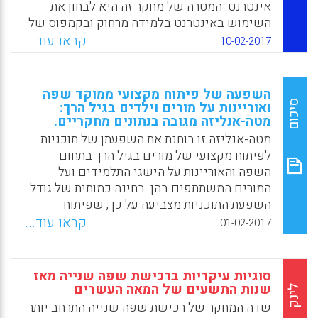
אינטרנט. המטרה של מחקר זה היא לבחון את
השימוש באינטרנט בלמידה מרחוק ובקמפוס של
סטודנטים להוראת שפה ושל דיסציפלינות אחרות
קראו עוד...
10-02-2017
על פי פרמטרים מרובים. סך הכול השתתפו בסקר
זה 789 סטודנטים להוראה (Firat, Mehmet;
Serpil, Harun, 2017).
השפעה של פיתוח מקצועי ממוקד שפה
סיכום
ואוריינות על מורים וילדים בגיל הרך:
Facebook
Email
WhatsApp
X
מטה-אנליזה מגובה בנתונים מחקריים.
מטה-אנליזה זו בוחנת את השפעתן של תוכניות
לפיתוח מקצועי של מורים בגיל הרך בתחום
השפה והאוריינות על הישגי התלמידים ועל
המורים המשתתפים בהן. בחינה כמותית של גודל
השפעת התוכניות מצביעה על כך, שפיתוח
מקצועי של מורים לגיל הרך הממוקד שפה
קראו עוד...
01-02-2017
ואוריינות משפר את איכות התהליך של מורים ואת
האיכות המבנית של ההוראה אך אינו בהכרח תורם
לשיפור הידע של המורים. כן אותר במחקר קשר
סוגיות עיקריות ברכישת שפה שנייה מאז
סיבתי והשפעה חיובית שיש לפיתוח מקצועי
שנות התשעים של המאה העשרים
לינק
ממוקד שפה ואוריינות על הישגי התלמידים בכל
שדה המחקר של רכישת שפה שנייה התרחב יותר