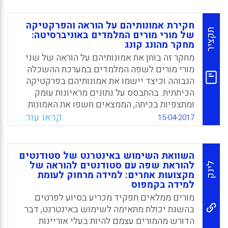
תלמידים, אלא גם אצל סטודנטים – הנדרשים
להפגין שליטה טובה בעברית כתנאי לקבלתם
חקירת אמונותיהם על הוראה והפרקטיקה
במוסד (אם בבחינות הבגרות והפסיכומטרי
תקציר
של מורי מורים המלמדים באוניברסיטה:
מחקר מהונג קונג
בעברית, ואם במבחן יע"ל).
מחקר זה בוחן את אמונותיהם על הוראה של שני
Facebook
Email
WhatsApp
X
מורי מורים לשפה המלמדים במערכת ההשכלה
הגבוהה וכיצד יישמו את אמונותיהם בפרקטיקה
הכיתתית. בהתבסס על נתונים מראיונות עומק
ומתצפיות בכיתה, הממצאים חשפו את האמונות
המרובות והמורכבות של מורי המורים, שנבעו
קראו עוד...
15-04-2017
מהתנסויות העבר שלהם והמשיכו להתעצב
ולהשתנות לאורך עבודתם המקצועית. המחקר גם
מראה שבעוד שהמשתתפים ניסו לפעול בהתאם
השוואת השימוש באינטרנט של סטודנטים
לאמונותיהם בהוראת המורים, הם נתקלו במספר
להוראת שפה עם סטודנטים להוראה של
לינק
מקצועות אחרים: למידה מרחוק לעומת
מכשולים הקשריים (לדוגמא, מערכת ה"פרסם או
למידה בקמפוס
היעלם") שהובילו לפער בין אמונותיהם לבין
מורים ממלאים תפקיד מכריע בסיוע לפרטים
הפרקטיקה שלהם (Yuan, Eric Rui, 2017).
בהשגת יכולת מתאימה לשימוש באינטרנט, דבר
Facebook
Email
WhatsApp
X
הדורש מהמורים עצמם להיות בעלי אוריינות