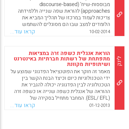
מבוססות-שיח' (discourse-based
approaches) להוראת שפה שנייה וללמידתה
צריכות לעמוד במרכזו של תהליך המביא את
הלומדים למצב שבו הם מסוגלים להשתמש
בשפה החדשה ביעילות ובמיומנות. תלמידים
קראו עוד...
10-02-2014
הלומדים שפה נוספת צריכים לפתח כישורי שיח
בשפה זו, לתפקד בהקשרים חדשים וביחסים בין
אישיים חדשים ולהתמודד עם גורמים לשוניים,
הוראת אנגלית כשפה זרה במציאות
תרבותיים וחברתיים שלפעמים זרים להם
מתפתחת של רשתות חברתיות באינטרנט
לינק
ושיתופיות מקוונת
לחלוטין. הפדגוגיה המודרנית בהוראת השפות
מחפשת ללא הרף דרכים חדשות להקלת תהליך
מאמר זה חוקר את הפוטנציאל הפדגוגי שמוצע על
התפתחותי זה. מאמר זה דן במסגרת שנועדה
ידי הטכנולוגיות כיום וכיצד הבנת הקשר בין
לשרת מטרה זו ( מריאן סלסה-מורסיה ועלית
הטכנולוגיה לבין הפדגוגיה יכולה להגביר את
אולשטיין).
ההוראה של אנגלית כשפה שנייה או כשפה זרה
(ESL/ EFL). המחבר מתחיל בסקירה של
Facebook
Email
WhatsApp
X
ההתפתחויות האחרונות בתחום, שהתמקדו
קראו עוד...
01-12-2013
בפרקטיקה הפדגוגית ובלמידה של שפה תוך סיוע
במחשב, ואז מתאר הצעות לשילוב צורות שונות
של מדיה חדשה ורשתות חברתיות בתוך