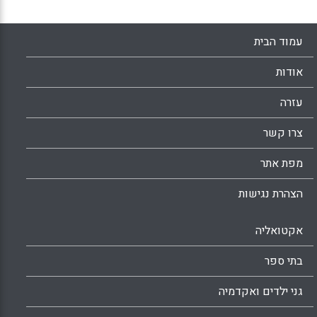
פרקטיקות של למידה שיתופית (Kessler, Greg,
2013).
עמוד הבית
Facebook
Email
WhatsApp
X
אודות
עזרה
צרו קשר
מפת אתר
הצהרת נגישות
אקטואליה
בתי ספר
גני ילדים ואקדמיה