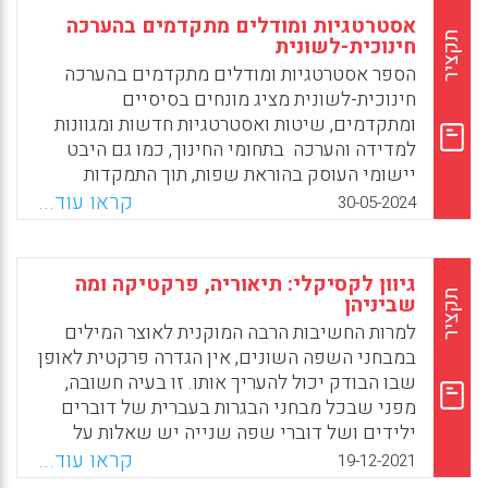
אסטרטגיות ומודלים מתקדמים בהערכה
תקציר
חינוכית-לשונית
הספר אסטרטגיות ומודלים מתקדמים בהערכה
חינוכית-לשונית מציג מונחים בסיסיים
ומתקדמים, שיטות ואסטרטגיות חדשות ומגוונות
למדידה והערכה בתחומי החינוך, כמו גם היבט
יישומי העוסק בהוראת שפות, תוך התמקדות
בשפה הערבית ובמיומנויות הקשורות לתחום זה.
קראו עוד...
30-05-2024
הוא מיועד למורים בכלל ולמורים לשפות בפרט.
הספר נחשב למדריך למורי מורים במכללות
ולמרצים המכשירים סטודנטים באוניברסיטאות,
גיוון לקסיקלי: תיאוריה, פרקטיקה ומה
ומסייע להם בבניית השתלמויות דידקטיות
תקציר
שביניהן
ופדגוגיות בתחומי החינוך הלשוני והוראת שפות.
למרות החשיבות הרבה המוקנית לאוצר המילים
במבחני השפה השונים, אין הגדרה פרקטית לאופן
Facebook
Email
WhatsApp
X
שבו הבודק יכול להעריך אותו. זו בעיה חשובה,
מפני שבכל מבחני הבגרות בעברית של דוברים
ילידים ושל דוברי שפה שנייה יש שאלות על
אוצר המילים ושאלות כתיבה שבהן נבדק
קראו עוד...
19-12-2021
הלקסיקון. אוצר המילים אינו חשוב רק אצל