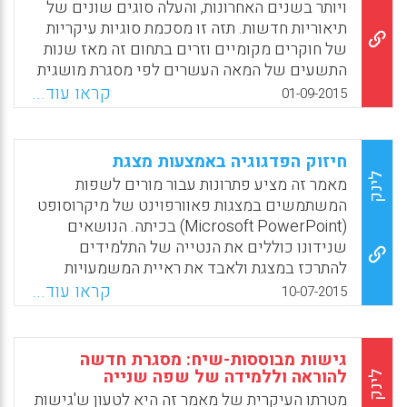
הנוגע במודעות פונולוגית וידע אלפביתי.
ויותר בשנים האחרונות, והעלה סוגים שונים של
תיאוריות חדשות. תזה זו מסכמת סוגיות עיקריות
Facebook
Email
WhatsApp
X
של חוקרים מקומיים וזרים בתחום זה מאז שנות
התשעים של המאה העשרים לפי מסגרת מושגית
של מחקר השפה השנייה, ולאחר מכן ממיינת
קראו עוד...
01-09-2015
הישגים יחסיים מנקודות התייחסות של תיאוריה
חברתית-תרבותית (Wang, Shuangshuang ,
2015).
חיזוק הפדגוגיה באמצעות מצגת
לינק
מאמר זה מציע פתרונות עבור מורים לשפות
Facebook
Email
WhatsApp
X
המשתמשים במצגות פאוורפוינט של מיקרוסופט
(Microsoft PowerPoint) בכיתה. הנושאים
שנידונו כוללים את הנטייה של התלמידים
להתרכז במצגת ולאבד את ראיית המשמעויות
השונות המועברות על ידי המחוות, שפת הגוף
קראו עוד...
10-07-2015
והבעות הפנים של המציג והתייחסות למומחיות
של המנחה בחומר המוצג (Don, Margaret,
2015).
גישות מבוססות-שיח: מסגרת חדשה
להוראה וללמידה של שפה שנייה
לינק
Facebook
Email
WhatsApp
X
מטרתו העיקרית של מאמר זה היא לטעון ש'גישות