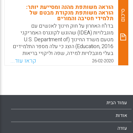
הוראה משותפת מהנה ומסייעת יותר:
סיכום
הוראה משותפת מנקודת מבטם של
תלמידי חטיבה והמורים
בדו"ח האחרון על חוק חינוך לאנשים עם
מוגבלויות (IDEA) שהוגש לקונגרס האמריקני
מטעם משרד החינוך (U.S. Department of
Education, 2016) הוצג כי עלה מספר התלמידים
בעלי מוגבלויות למידה, שפה וליקויי בריאות
אחרים שנכנסו לקטגוריה של בעלי מוגבלויות עם
קראו עוד...
26-02-2020
השכלה גבוהה. אחת הסיבות לשיפור זה עשויה
להיות נעוצה בעובדה ש-60% מהתלמידים
לומדים רוב היום (כ-80% משעות הלימוד) בכיתות
כלליות, ומתוקף כך מתאפשרת גישתם למערכת
השיעורים הכללית.
עמוד הבית
Facebook
Email
WhatsApp
X
אודות
עזרה