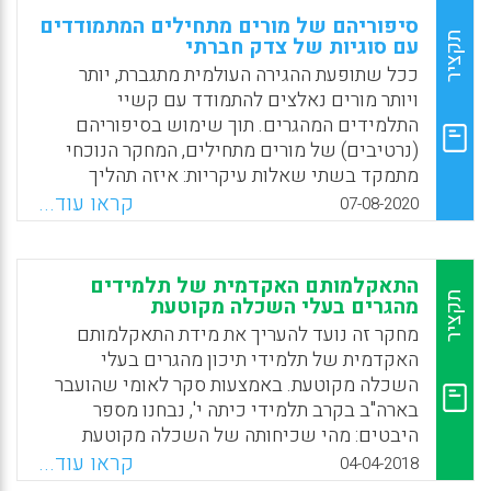
סיפוריהם של מורים מתחילים המתמודדים
תקציר
עם סוגיות של צדק חברתי
ככל שתופעת ההגירה העולמית מתגברת, יותר
ויותר מורים נאלצים להתמודד עם קשיי
התלמידים המהגרים. תוך שימוש בסיפוריהם
(נרטיבים) של מורים מתחילים, המחקר הנוכחי
מתמקד בשתי שאלות עיקריות: איזה תהליך
עוברים מורים מתחילים בהתמודדות עם עוולות
קראו עוד...
07-08-2020
שנעשו כנגד תלמידיהם? כיצד הם מתנהגים
במקרים של אי-צדק חברתי שעולים בעבודתם?
התאקלמותם האקדמית של תלמידים
Facebook
Email
WhatsApp
X
תקציר
מהגרים בעלי השכלה מקוטעת
מחקר זה נועד להעריך את מידת התאקלמותם
האקדמית של תלמידי תיכון מהגרים בעלי
השכלה מקוטעת. באמצעות סקר לאומי שהועבר
בארה"ב בקרב תלמידי כיתה י', נבחנו מספר
היבטים: מהי שכיחותה של השכלה מקוטעת
בקרב תלמידים שנולדו מחוץ לארה"ב, מהי רמת
קראו עוד...
04-04-2018
הביצועים האקדמיים של תלמידים בעלי השכלה