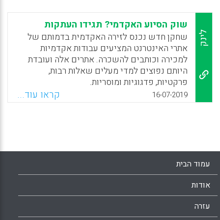
וסטודנטיות. ההבדלים המגדריים במודעות
לפלגיאט נותחו הן באופן כללי והן בתוך כמה
שוק הסיוע האקדמי? תגידו העתקות
הקשרים חברתיים וכלכליים רלוונטיים כגון רמת
לינק
שחקן חדש נכנס לזירה האקדמית בדמותם של
חיי החברה של הסטודנט, אופן המגורים (עם
אתרי האינטרנט המציעים עבודות אקדמיות
הורים/סבים/במעונות סטודנטים), מוטיבציה
למכירה וכותבים להשכרה. אתרים אלה ועובדת
ללימוד ועבודה במהלך הלימודים.
היותם נפוצים למדי מעלים שאלות רבות,
פרקטיות, פדגוגיות ומוסריות.
Facebook
Email
WhatsApp
X
קראו עוד...
16-07-2019
Facebook
Email
WhatsApp
X
עמוד הבית
אודות
עזרה