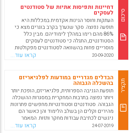
דחיינות ותפיסות אתיות של סטודנטים
סיכום
לעסקים
העתקות וחוסר הגינות אקדמית במכללות היא
תופעה נפוצה. סקר שנערך בקרב בוגרים מצא כי
86% מהם רימו במהלך לימודיהם. מבין כלל
הסטודנטים, התגלה כי סטודנטים לעסקים
מוסריים פחות בהשוואה לסטודנטים מפקולטות
אחרות ומגלים סובלנות רבה יותר כלפי רמאות.
קראו עוד...
20-09-2020
מחקרים רבים בעבר כבר ניסו לעמוד על הגורמים
הדמוגרפיים, הנסיבתיים והפסיכולוגיים
המאפיינים את מקרי ההעתקה והרמאות במכללות
הבדלים מגדריים במודעות לפלגיאריזם
כדי לנסות ולמגר את הופעה או לפחות להפחית את
תקציר
בהשכלה הגבוהה
תדירותה.
תופעת הגניבה הספרותית, פלגיאריזם, הופכת יותר
ויותר נפוצה בתרבות המחקרית במסגרות ההשכלה
Facebook
Email
WhatsApp
X
הגבוהה. סטודנטים וסטודנטיות מחפשים פתרונות
מהירים וקלים הן בשלב הלימוד והן כאשר הם
ניגשים לכתיבת עבודות מחקר ותזות. המאמר
עוסק בהבדלים המגדריים במודעות
קראו עוד...
24-07-2019
(Awareness) לפלגיאט בקרב סטודנטים